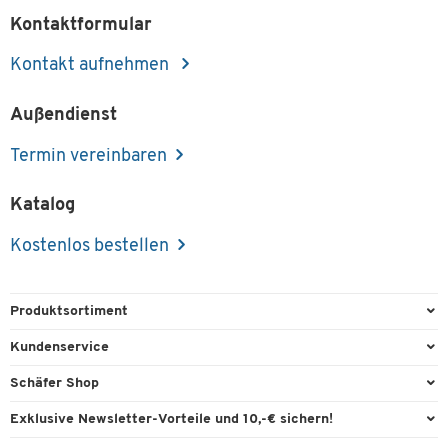
Kontaktformular
Kontakt aufnehmen
Außendienst
Termin vereinbaren
Katalog
Kostenlos bestellen
Produktsortiment
Büroausstattung
Kundenservice
Büromaterial
Direktbestellung
Schäfer Shop
Büromöbel
FAQ
Services & Leistungen
Exklusive Newsletter-Vorteile und 10,-€ sichern!
Lager & Betrieb
Garantie
AGB
Willkommensgutschein