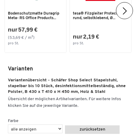
Breite [mm]
500
Höhe [mm]
870
Hinweis:
Bodenschutzmatte Duragrip
tesa® Filzgleiter Protect®,
Meta- RS Office Products...
rund, selbstklebend, Ø...
Tiefe [mm]
580
Die nicht gepolsterten Oberflächen des Stapelstuhls sind
zum Reinigen mit Desinfektionsmitteln geeignet. Wir
nur 57,99 €
empfehlen allerdings, die Verträglichkeit zunächst an einer
nur 2,19 €
(53,69 € / m²)
weniger sichtbaren Stelle zu überprüfen.
pro St.
pro St.
Varianten
Variantenübersicht - Schäfer Shop Select Stapelstuhl,
stapelbar bis 10 Stück, desinfektionsmittelbeständig, ohne
Polster, B 430 x T 410 x H 450 mm, Holz & Stahl
Übersicht der möglichen Artikelvarianten. Für weitere Infos
klicken Sie auf die jeweilige Variante.
Farbe
zurücksetzen