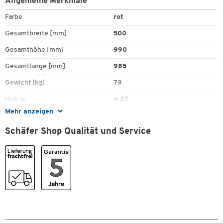
Allgemeine Merkmale
Farbe
rot
Gesamtbreite [mm]
500
Gesamthöhe [mm]
990
Gesamtlänge [mm]
985
Gewicht [kg]
79
Hub je
≤ 27
Pedaltritt/Pumpbewegung [mm]
Mehr anzeigen
Hubantrieb
manuell
Schäfer Shop Qualität und Service
Hubbereich [mm]
285 - 880
Material Hubwagen
Stahl
Plattformbreite [mm]
500
Plattformlänge [mm]
880
Rollendurchmesser [mm]
125