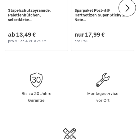
Stapelschutzpyramide,
Sparpaket Post-it®
Palettenhütchen,
Haftnotizen Super Sticky Z-
selbstklebe...
Note...
ab 13,49 €
nur 17,99 €
pro VE ab 4 VE à 25 St.
pro Pak.
Bis zu 30 Jahre
Montageservice
Garantie
vor Ort