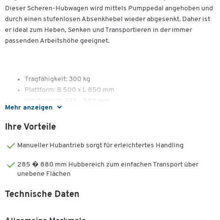
Dieser Scheren-Hubwagen wird mittels Pumppedal angehoben und
durch einen stufenlosen Absenkhebel wieder abgesenkt. Daher ist
er ideal zum Heben, Senken und Transportieren in der immer
passenden Arbeitshöhe geeignet.
Tragfähigkeit: 300 kg
Plattform: B 500 x L 850 mm
Hubbereich: 285 - 880 mm
Mehr anzeigen
Pedaltritt: bis max. Hub: ≤ 27
Rollen ø x B: 125 x 40 mm
Ihre Vorteile
2 Bockrollen und 2 Lenkrollen mit Feststellbremse
ausgestattet
Manueller Hubantrieb sorgt für erleichtertes Handling
Maße zusammengeklappt: B 500 x L 985 x 340 mm
285 � 880 mm Hubbereich zum einfachen Transport über
Maße aufgebaut: B 500 x L 985 x H 990 mm
unebene Flächen
Gewicht: 77 kg
Technische Daten