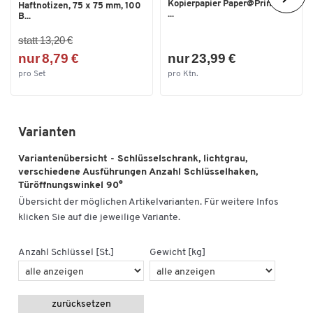
Kopierpapier Paper@Print, DIN
Haftnotizen, 75 x 75 mm, 100
...
B...
Zum Zoomen doppeltippen
statt 13,20 €
nur 8,79 €
nur 23,99 €
pro Set
pro Ktn.
Varianten
Variantenübersicht - Schlüsselschrank, lichtgrau,
verschiedene Ausführungen Anzahl Schlüsselhaken,
Türöffnungswinkel 90°
Übersicht der möglichen Artikelvarianten. Für weitere Infos
klicken Sie auf die jeweilige Variante.
Anzahl Schlüssel [St.]
Gewicht [kg]
zurücksetzen