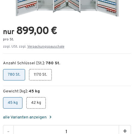
899,00 €
nur
pro St.
zzgl. USt. zzgl.
Verpackungspauschale
Anzahl Schlüssel [St.]:
780 St.
780 St.
1170 St.
Gewicht [kg]:
45 kg
45 kg
42 kg
alle Varianten anzeigen
-
+