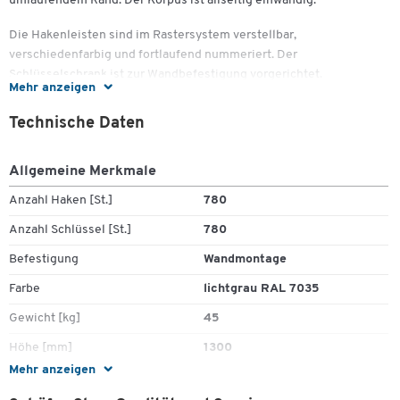
umlaufendem Rand. Der Korpus ist allseitig einwandig.
Die Hakenleisten sind im Rastersystem verstellbar,
verschiedenfarbig und fortlaufend nummeriert. Der
Schlüsselschrank ist zur Wandbefestigung vorgerichtet.
Mehr anzeigen
Er ist wahlweise mit 780, 940, oder 1170 Schlüsselhaken erhältlich.
Technische Daten
Allgemeine Merkmale
Weitere Details:
Anzahl Haken [St.]
780
Anzahl Schlüssel [St.]
780
Türöffnunsgwinkel: jeweils 90°
Befestigung
Wandmontage
Farbe: jeweils lichtgrau (RAL 7035)
780 Schlüsselhaken: Maße (B/T/H): 730 x 250 x 1300 mm,
Farbe
lichtgrau RAL 7035
Gewicht: 49 kg
Gewicht [kg]
45
940 Schlüsselhaken: Maße (B/T/H): 730 x 250 x 1300 mm,
Gewicht: 51 kg
Höhe [mm]
1300
1170 Schlüsselhaken: Maße (B/T/H): 730 x 250 x 1300 mm,
Mehr anzeigen
Material
Stahlblech, pulverbeschichtet
Gewicht: 53 kg