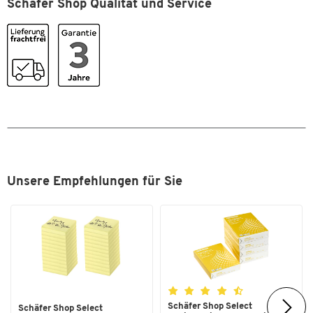
Schäfer Shop Qualität und Service
Schließsystem
Zylinderschloss
Tiefe [mm]
250
Türfarbe
lichtgrau RAL 7035
Maße
Breite [mm]
720
Unsere Empfehlungen für Sie
Schäfer Shop Select
Schäfer Shop Select