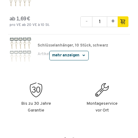
ab 1,69 €
-
+
pro VE ab 20 VE à 10 St.
Schlüsselanhänger, 10 Stück, schwarz
Artikelnummer:
24274
mehr anzeigen
ab 1,69 €
-
+
pro VE ab 20 VE à 10 St.
Schlüsselanhänger, 10 Stück, gelb
Bis zu 30 Jahre
Montageservice
Artikelnummer:
24275
Garantie
vor Ort
ab 1,69 €
-
+
pro VE ab 20 VE à 10 St.