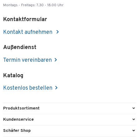
Montags - Freitags: 7.30 - 18.00 Uhr
Kontaktformular
Kontakt aufnehmen
Außendienst
Termin vereinbaren
Katalog
Kostenlos bestellen
Produktsortiment
Büroausstattung
Kundenservice
Büromaterial
Direktbestellung
Schäfer Shop
Büromöbel
FAQ