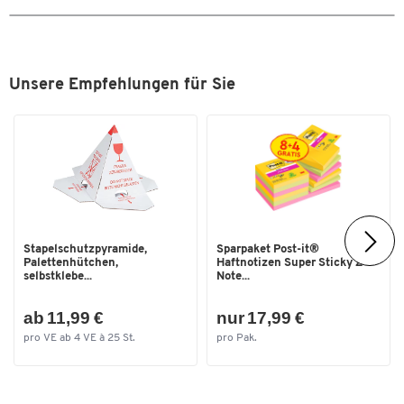
Zwischenladefunktion
Produziert keine Ladegase
Unsere Empfehlungen für Sie
Stapelschutzpyramide,
Sparpaket Post-it®
Palettenhütchen,
Haftnotizen Super Sticky Z-
selbstklebe...
Note...
ab 11,99 €
nur 17,99 €
pro VE ab 4 VE à 25 St.
pro Pak.