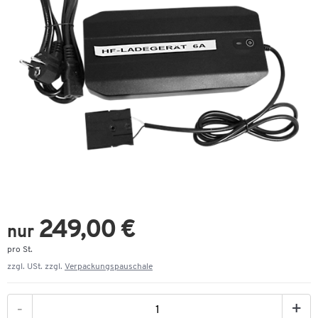
249,00 €
nur
pro St.
zzgl. USt. zzgl.
Verpackungspauschale
-
+