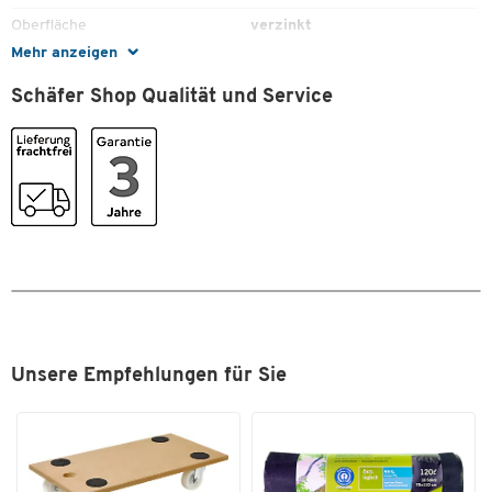
Oberfläche
verzinkt
Mehr anzeigen
Zum Zoomen doppeltippen
Tiefe [mm]
40
Schäfer Shop Qualität und Service
Typ
Halter
Maße
Breite [mm]
145
Gewicht [kg]
0,2
Unsere Empfehlungen für Sie