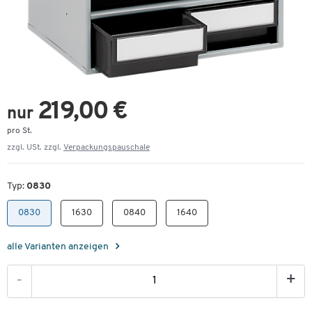
219,00 €
nur
pro St.
zzgl. USt. zzgl.
Verpackungspauschale
Typ:
0830
0830
1630
0840
1640
alle Varianten anzeigen
-
+