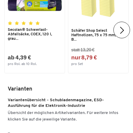
bis [°C]
Temperaturformbeständigkeit
-20
von [°C]
Tiefe [mm]
300
Secolan® Schwerlast-
Schäfer Shop Select
Abfallsäcke, COEX, 120 l,
Haftnotizen, 75 x 75 mm, 100
Typ
0830
grau...
B...
statt 13,20 €
Farben
ab 4,39 €
nur 8,79 €
Farbe
schwarz
pro Rol. ab 10 Rol.
pro Set
Maße
Außenmaße B x T x H [mm]
400 x 400 x 395
Varianten
Außenmaße Schubladen B x T x
400 x 186 x 82
H [mm]
Variantenübersicht - Schubladenmagazine, ESD-
Ausführung für die Elektronik-Industrie
Breite [mm]
400
Übersicht der möglichen Artikelvarianten. Für weitere Infos
klicken Sie auf die jeweilige Variante.