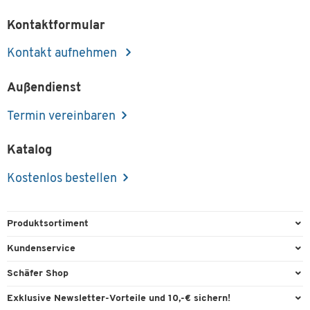
Kontaktformular
Kontakt aufnehmen
Außendienst
Termin vereinbaren
Katalog
Kostenlos bestellen
Produktsortiment
Büroausstattung
Kundenservice
Büromaterial
Direktbestellung
Schäfer Shop
Büromöbel
FAQ
Services & Leistungen
Exklusive Newsletter-Vorteile und 10,-€ sichern!
Lager & Betrieb
Garantie