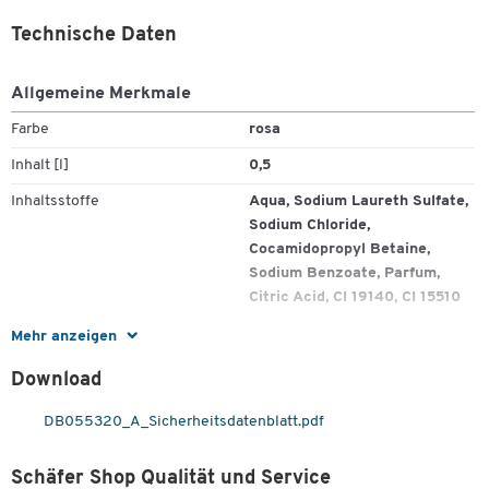
Technische Daten
Allgemeine Merkmale
Farbe
rosa
Inhalt [l]
0,5
Inhaltsstoffe
Aqua, Sodium Laureth Sulfate,
Sodium Chloride,
Cocamidopropyl Betaine,
Sodium Benzoate, Parfum,
Citric Acid, CI 19140, CI 15510
Parfümiert
Ja
Mehr anzeigen
PH-Wert
5-5,5
Download
Zum Zoomen doppeltippen
Stück pro Paket
12
DB055320_A_Sicherheitsdatenblatt.pdf
Schäfer Shop Qualität und Service