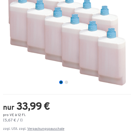
33,99 €
nur
pro VE à 12 Fl.
(5,67 € / l)
zzgl. USt. zzgl.
Verpackungspauschale