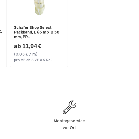
Produktmaße: L 392 x B 130 x H 180 mm
Nettogewicht: 1,25 kg
Möchten Sie ein altes
Schäfer Shop Select
Elektro- oder
,
Packband, L 66 m x B 50
Elektronikgerät kostenlos
mm, PP...
zurückgeben bzw. abholen
ab 11,94 €
lassen?
(0,03 € / m)
Gerne übernehmen wir dies für Sie und führen Ihr
pro VE ab 6 VE à 6 Rol.
altes Elektro- oder Elektronikgerät einer umwelt-
und fachgerechten Entsorgung zu.
Auf unserer Shop-Seite
"Recycling, Entsorgung u
Rücknahmepflicht von Elektroaltgeräten"
erhalten Sie wichtige Informationen über Ihre
Möglichkeiten zur Altgeräteentsorgung.
Montageservice
vor Ort