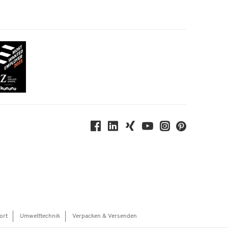
ort
Umwelttechnik
Verpacken & Versenden