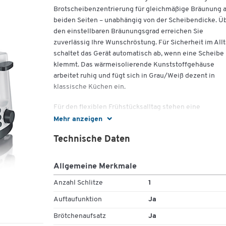
Brotscheibenzentrierung für gleichmäßige Bräunung 
beiden Seiten – unabhängig von der Scheibendicke. Ü
den einstellbaren Bräunungsgrad erreichen Sie
zuverlässig Ihre Wunschröstung. Für Sicherheit im All
schaltet das Gerät automatisch ab, wenn eine Scheibe
klemmt. Das wärmeisolierende Kunststoffgehäuse
arbeitet ruhig und fügt sich in Grau/Weiß dezent in
klassische Küchen ein.
Für den flexiblen Frühstücksalltag stehen eine
Defroster‑Stufe zum Auftauen und eine Aufwärm‑Stuf
Mehr anzeigen
ohne zusätzliche Bräunung zur Verfügung. Der integri
Technische Daten
Brötchen‑Röstaufsatz spart Zubehör und erleichtert d
Aufbacken. Eine separate Auslösetaste ermöglicht da
kontrollierte Beenden des Toastvorgangs. Kompakte
Allgemeine Merkmale
Produktmaße unterstützen die platzsparende Aufstel
Anzahl Schlitze
1
und eine aufgeräumte Arbeitsfläche.
Auftaufunktion
Ja
Wichtige Details
Brötchenaufsatz
Ja
Technische Daten: