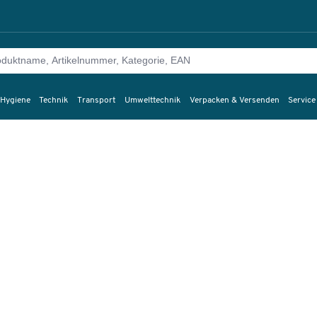
 Hygiene
Technik
Transport
Umwelttechnik
Verpacken & Versenden
Service