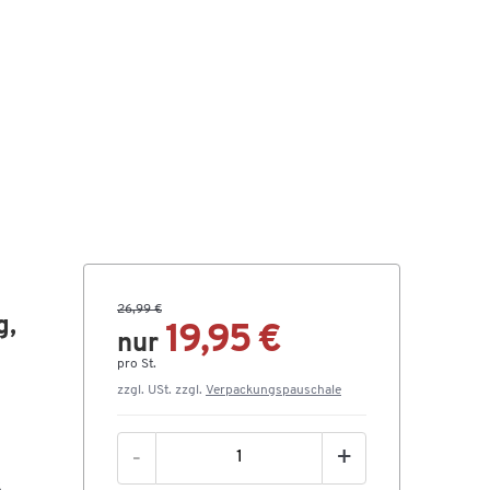
26,99 €
g,
19,95 €
nur
pro St.
zzgl. USt. zzgl.
Verpackungspauschale
-
+
k