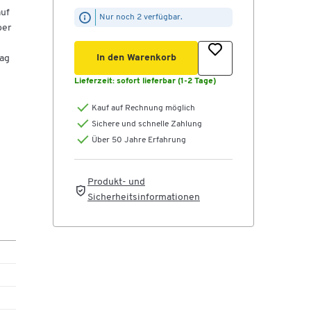
auf
Nur noch 2 verfügbar.
ber
In den Warenkorb
tag
Lieferzeit:
sofort lieferbar (1-2 Tage)
Kauf auf Rechnung möglich
Sichere und schnelle Zahlung
Über 50 Jahre Erfahrung
e
erte
Produkt- und
as
Sicherheitsinformationen
s
lung