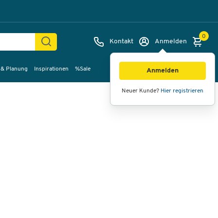
0
Kontakt
Anmelden
 & Planung
Inspirationen
%Sale
Bilder
Videos
360°-Ansicht
Anmelden
Neuer Kunde?
Hier registrieren