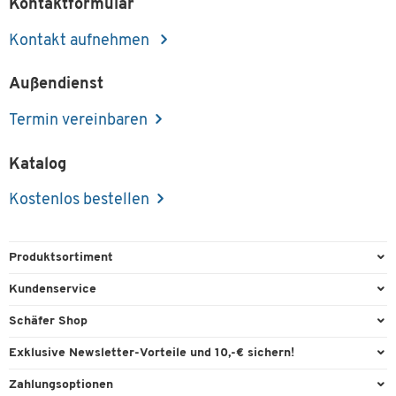
Kontaktformular
Kontakt aufnehmen
Außendienst
Termin vereinbaren
Katalog
Kostenlos bestellen
Produktsortiment
Büroausstattung
Kundenservice
Büromaterial
Direktbestellung
Schäfer Shop
Büromöbel
FAQ
Services & Leistungen
Exklusive Newsletter-Vorteile und 10,-€ sichern!
Lager & Betrieb
Garantie
AGB
Willkommensgutschein
Zahlungsoptionen
Reinigung & Hygiene
Kontaktformulare