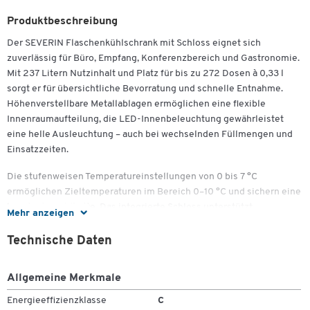
Produktbeschreibung
Der SEVERIN Flaschenkühlschrank mit Schloss eignet sich
zuverlässig für Büro, Empfang, Konferenzbereich und Gastronomie.
Mit 237 Litern Nutzinhalt und Platz für bis zu 272 Dosen à 0,33 l
sorgt er für übersichtliche Bevorratung und schnelle Entnahme.
Höhenverstellbare Metallablagen ermöglichen eine flexible
Innenraumaufteilung, die LED-Innenbeleuchtung gewährleistet
eine helle Ausleuchtung – auch bei wechselnden Füllmengen und
Einsatzzeiten.
Die stufenweisen Temperatureinstellungen von 0 bis 7 °C
ermöglichen Zieltemperaturen im Bereich 0–10 °C und sichern eine
konstante Kühlkette. Das integrierte Schloss unterstützt
Mehr anzeigen
kontrollierten Zugriff, insbesondere in öffentlich zugänglichen
Zonen. Mit Energieeffizienzklasse C, 449 kWh/Jahr und einem
Zum Zoomen doppeltippen
Technische Daten
Geräuschpegel von 42 dB arbeitet das Gerät verlässlich im
Dauerbetrieb. Das schwarze Gehäuse und der rechts
Allgemeine Merkmale
angeschlagene Glastürkomfort fügen sich dezent in professionelle
Umgebungen ein.
Energieeffizienzklasse
C