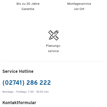
Elektro- oder Elektronikgerät einer umwelt- und
Bis zu 30 Jahre
Montageservice
fachgerechten Entsorgung zu.
Garantie
vor Ort
Auf unserer Shop-Seite
"Recycling, Entsorgung und
Rücknahmepflicht von Elektroaltgeräten"
erhalten
Sie wichtige Informationen über Ihre Möglichkeiten zur
Altgeräteentsorgung.
Planungs-
service
Service Hotline
(02741) 286 222
Montags - Freitags: 7.30 - 18.00 Uhr
Kontaktformular