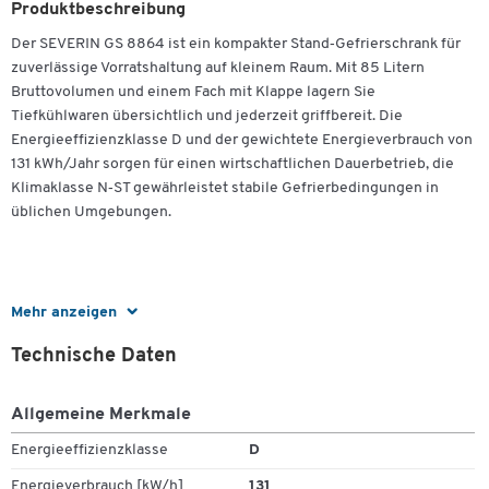
Produktbeschreibung
Der SEVERIN GS 8864 ist ein kompakter Stand‑Gefrierschrank für
zuverlässige Vorratshaltung auf kleinem Raum. Mit 85 Litern
Bruttovolumen und einem Fach mit Klappe lagern Sie
Tiefkühlwaren übersichtlich und jederzeit griffbereit. Die
Energieeffizienzklasse D und der gewichtete Energieverbrauch von
131 kWh/Jahr sorgen für einen wirtschaftlichen Dauerbetrieb, die
Klimaklasse N‑ST gewährleistet stabile Gefrierbedingungen in
üblichen Umgebungen.
Mehr anzeigen
Der wechselbare Türanschlag ermöglicht eine flexible Platzierung –
ideal für Küchen, Vorratsräume oder Büros. Das weiße Gehäuse fügt
Technische Daten
sich dezent in verschiedene Einrichtungskonzepte ein. Dank klarer
Zum Zoomen doppeltippen
Bedienung und standfester Bauform erhalten Sie eine solide
Lösung für den täglichen Einsatz, wenn zuverlässige
Allgemeine Merkmale
Gefrierleistung und einfache Handhabung gefragt sind.
Energieeffizienzklasse
D
Energieverbrauch [kW/h]
131