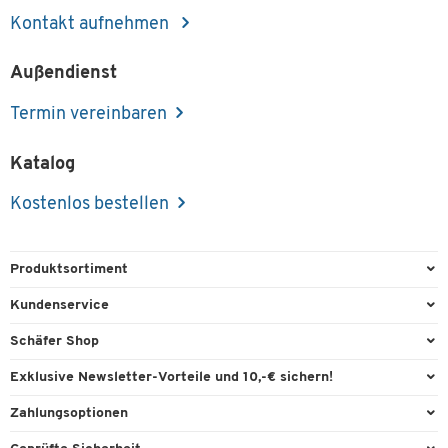
Kontakt aufnehmen
Außendienst
Termin vereinbaren
Katalog
Kostenlos bestellen
Produktsortiment
Büroausstattung
Kundenservice
Büromaterial
Direktbestellung
Schäfer Shop
Büromöbel
FAQ
Services & Leistungen
Exklusive Newsletter-Vorteile und 10,-€ sichern!
Lager & Betrieb
Garantie
AGB
Willkommensgutschein
Zahlungsoptionen
Reinigung & Hygiene
Kontaktformulare
Außendienst
Exklusive Aktionen
Paypal