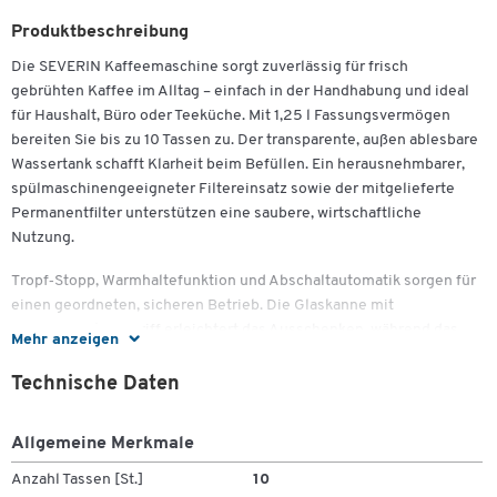
Produktbeschreibung
Die SEVERIN Kaffeemaschine sorgt zuverlässig für frisch
gebrühten Kaffee im Alltag – einfach in der Handhabung und ideal
für Haushalt, Büro oder Teeküche. Mit 1,25 l Fassungsvermögen
bereiten Sie bis zu 10 Tassen zu. Der transparente, außen ablesbare
Wassertank schafft Klarheit beim Befüllen. Ein herausnehmbarer,
spülmaschinengeeigneter Filtereinsatz sowie der mitgelieferte
Permanentfilter unterstützen eine saubere, wirtschaftliche
Nutzung.
Tropf‑Stopp, Warmhaltefunktion und Abschaltautomatik sorgen für
einen geordneten, sicheren Betrieb. Die Glaskanne mit
ergonomischem Griff erleichtert das Ausschenken, während das
Mehr anzeigen
kompakte Gehäuse in Schwarz dezent in unterschiedliche
Umgebungen passt. Mit 900 W Leistung, 0,8 m Kabellänge und
Zum Zoomen doppeltippen
Technische Daten
robuster Kunststoffausführung ist die KA 4320 ein verlässlicher
Begleiter für den täglichen Kaffeegenuss.
Allgemeine Merkmale
Wichtige Details
Anzahl Tassen [St.]
10