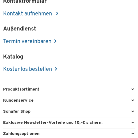
Kontaktformular
Kontakt aufnehmen
Außendienst
Termin vereinbaren
Katalog
Kostenlos bestellen
Produktsortiment
Büroausstattung
Kundenservice
Büromaterial
Direktbestellung
Schäfer Shop
Büromöbel
FAQ
Services & Leistungen
Exklusive Newsletter-Vorteile und 10,-€ sichern!
Lager & Betrieb
Garantie
AGB
Willkommensgutschein
Zahlungsoptionen
Reinigung & Hygiene
Kontaktformulare