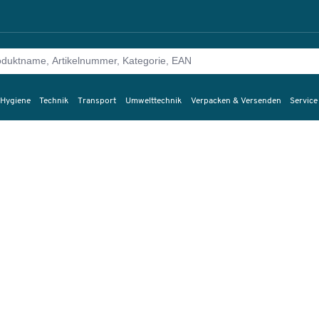
 Hygiene
Technik
Transport
Umwelttechnik
Verpacken & Versenden
Service