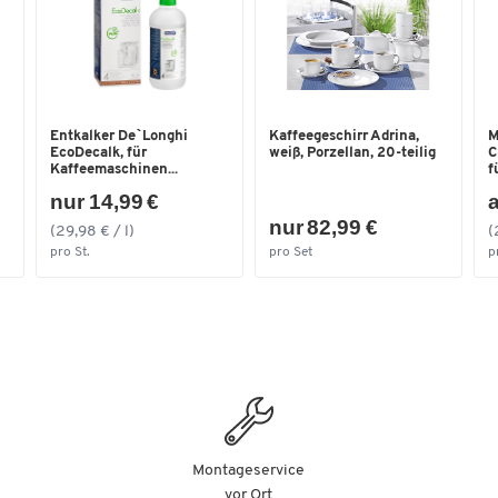
Schwarz
Entkalker De`Longhi
Kaffeegeschirr Adrina,
M
EcoDecalk, für
weiß, Porzellan, 20-teilig
C
Kaffeemaschinen...
fü
nur 14,99 €
a
nur 82,99 €
(29,98 € / l)
(
pro St.
pro Set
p
Montageservice
vor Ort