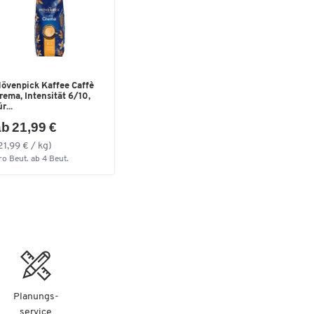
övenpick Kaffee Caffè
rema, Intensität 6/10,
r...
b 21,99 €
21,99 € / kg)
ro Beut. ab 4 Beut.
Planungs-
service