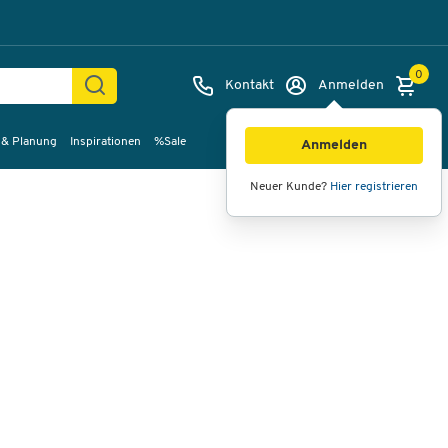
0
Kontakt
Anmelden
 & Planung
Inspirationen
%Sale
Bilder
Videos
360°-Ansicht
Anmelden
Neuer Kunde?
Hier registrieren