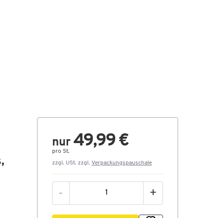
49,99 €
nur
pro St.
,
zzgl. USt. zzgl.
Verpackungspauschale
-
+