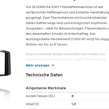
Die SEVERIN KA 9307 Filterkaffeemaschine ist auf
verlässlichen Kaffeegenuss und einfache Handhabun
ausgelegt. Zwei Thermokannen mit Durchbrühdeckel
halten Kaffee lange heiß und ermöglichen tropffreies
Ausgießen – ideal für Besprechungen, Pausenräume 
den dauerhaften Einsatz im Arbeitsalltag. Das
leistungsstarke Heizelement (1.000 W) sorgt für zügi
Brühen von bis zu 8 Tassen.
Praxisorientierte Details erleichtern den Ablauf: Die
frontale Wasserstandsanzeige schafft Überblick, die
große Tanköffnung unterstützt sauberes Befüllen.
Mehr anzeigen
Schwenkfilter 1x4 mit Tropfverschluss, Ein-/Aus-Taste
Technische Daten
mit Kontrollleuchte sowie automatische Abschaltung
sorgen für eine sichere, aufgeräumte Nutzung. Das
integrierte Kabelfach hält die Arbeitsfläche ordentlich,
Allgemeine Merkmale
das kompakte Format lässt sich gut platzieren.
Anzahl Tassen [St.]
8
Wichtige Details
Inhalt [l]
1,0