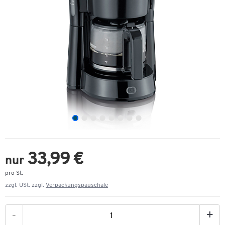
33,99 €
nur
pro St.
zzgl. USt. zzgl.
Verpackungspauschale
-
+