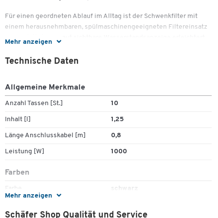
Für einen geordneten Ablauf im Alltag ist der Schwenkfilter mit
einem herausnehmbaren, spülmaschinengeeigneten Filtereinsatz
ausgestattet. Eine gut sichtbare Wasserstandsanzeige erleichtert
Mehr anzeigen
das Befüllen, und das integrierte Kabelstaufach schafft Ordnung
auf der Arbeitsfläche. Die automatische Abschaltung rundet das
Technische Daten
Sicherheits- und Komfortpaket ab. Das schwarze
Kunststoffgehäuse ist robust und fügt sich dezent in Küche,
Allgemeine Merkmale
Teeküche oder Büro ein.
Anzahl Tassen [St.]
10
Wichtige Details
Zum Zoomen doppeltippen
Inhalt [l]
1,25
Technische Daten:
Länge Anschlusskabel [m]
0,8
Leistung: 1.000 W
Leistung [W]
1000
Kapazität: 1,25 l (bis 10 Tassen)
Produktart: Filterkaffeemaschine
Farben
Ausstattung & Komfort:
Farbe
schwarz
Mehr anzeigen
Glaskanne mit Skala
Maße
Schäfer Shop Qualität und Service
Schwenkfilter, Tropf‑Stopp