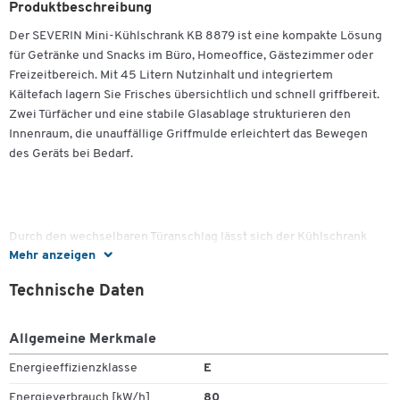
Produktbeschreibung
Der SEVERIN Mini-Kühlschrank KB 8879 ist eine kompakte Lösung
für Getränke und Snacks im Büro, Homeoffice, Gästezimmer oder
Freizeitbereich. Mit 45 Litern Nutzinhalt und integriertem
Kältefach lagern Sie Frisches übersichtlich und schnell griffbereit.
Zwei Türfächer und eine stabile Glasablage strukturieren den
Innenraum, die unauffällige Griffmulde erleichtert das Bewegen
des Geräts bei Bedarf.
Durch den wechselbaren Türanschlag lässt sich der Kühlschrank
Mehr anzeigen
flexibel in vorhandene Möbel- und Raumkonzepte integrieren. Das
robuste Gehäuse in Schwarz fügt sich dezent ein und unterstreicht
Technische Daten
den aufgeräumten Gesamteindruck. Dank der kompakten
Zum Zoomen doppeltippen
Außenmaße findet der KB 8879 auch auf engem Raum seinen Platz
– ideal als Zusatzkühlgerät oder für kleine Küchenzeilen.
Allgemeine Merkmale
Energieeffizienzklasse
E
Energieverbrauch [kW/h]
80