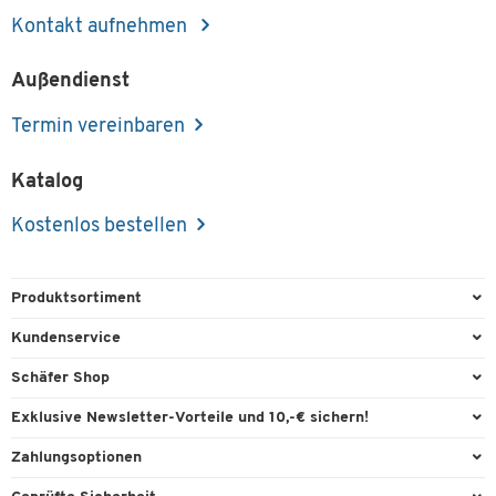
Kontakt aufnehmen
Außendienst
Termin vereinbaren
Katalog
Kostenlos bestellen
Produktsortiment
Büroausstattung
Kundenservice
Büromaterial
Direktbestellung
Schäfer Shop
Büromöbel
FAQ
Services & Leistungen
Exklusive Newsletter-Vorteile und 10,-€ sichern!
Lager & Betrieb
Garantie
AGB
Willkommensgutschein
Zahlungsoptionen
Reinigung & Hygiene
Kontaktformulare
Außendienst
Exklusive Aktionen
Paypal