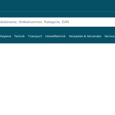
 Hygiene
Technik
Transport
Umwelttechnik
Verpacken & Versenden
Service