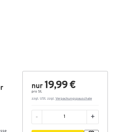
19,99 €
nur
r
pro St.
zzgl. USt. zzgl.
Verpackungspauschale
-
+
isse