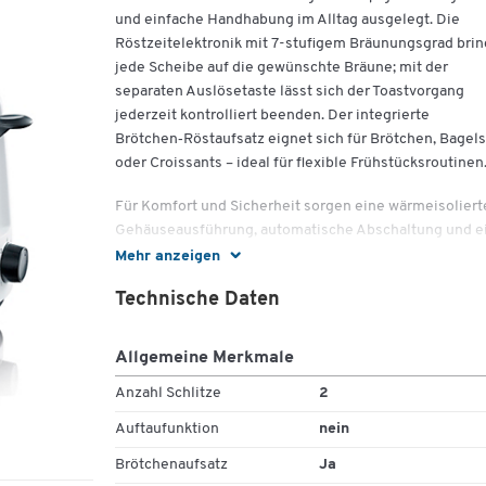
und einfache Handhabung im Alltag ausgelegt. Die
Röstzeitelektronik mit 7-stufigem Bräunungsgrad brin
jede Scheibe auf die gewünschte Bräune; mit der
separaten Auslösetaste lässt sich der Toastvorgang
jederzeit kontrolliert beenden. Der integrierte
Brötchen‑Röstaufsatz eignet sich für Brötchen, Bagels
oder Croissants – ideal für flexible Frühstücksroutinen
Für Komfort und Sicherheit sorgen eine wärmeisoliert
Gehäuseausführung, automatische Abschaltung und e
zusätzliche Schutzabschaltung bei verklemmter Schei
Mehr anzeigen
Das seitliche Bedienfeld bleibt übersichtlich, die
Technische Daten
Krümelschublade erleichtert die Reinigung. Mit 700 Wa
zwei Toastkammern und 850 mm Kabellänge passt de
Toaster platzsparend in jede Küche und sichert
Allgemeine Merkmale
verlässliche Ergebnisse.
Anzahl Schlitze
2
Wichtige Details
Auftaufunktion
nein
Technische Daten:
Brötchenaufsatz
Ja