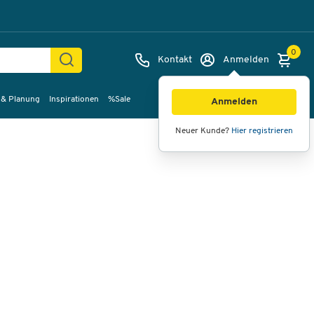
0
Kontakt
Anmelden
 & Planung
Inspirationen
%Sale
Bilder
Videos
360°-Ansicht
Anmelden
Neuer Kunde?
Hier registrieren