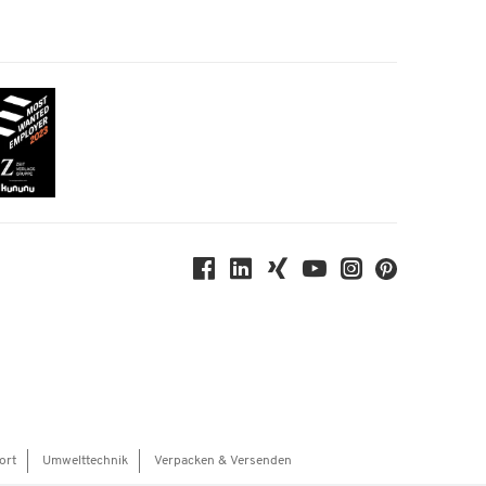
ort
Umwelttechnik
Verpacken & Versenden