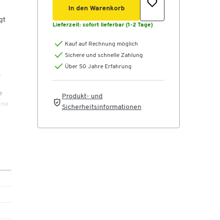
In den Warenkorb
gt
Lieferzeit:
sofort lieferbar (1-2 Tage)
Kauf auf Rechnung möglich
Sichere und schnelle Zahlung
Über 50 Jahre Erfahrung
.
e
Produkt- und
ine
Sicherheitsinformationen
be.
tt,
r