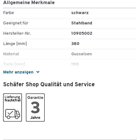
Allgemeine Merkmale
Farbe
schwarz
Geeignet für
Stahlband
Hersteller-Nr.
10905002
Länge [mm]
380
Zum Zoomen doppeltippen
Material
Gusseisen
Tiefe [mm]
190
Mehr anzeigen
Maße
Schäfer Shop Qualität und Service
Bandbreite [mm]
13
Breite [mm]
100