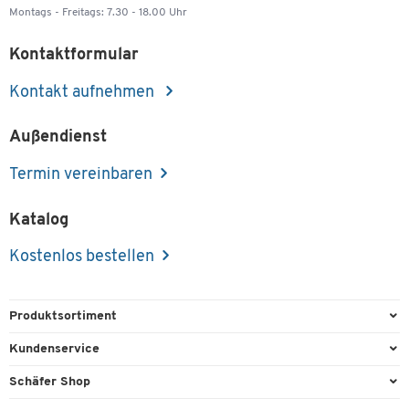
Montags - Freitags: 7.30 - 18.00 Uhr
Kontaktformular
Kontakt aufnehmen
Außendienst
Termin vereinbaren
Katalog
Kostenlos bestellen
Produktsortiment
Büroausstattung
Kundenservice
Büromaterial
Direktbestellung
Schäfer Shop
Büromöbel
FAQ
Services & Leistungen