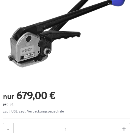
679,00 €
nur
pro St.
zzgl. USt. zzgl.
Verpackungspauschale
-
+