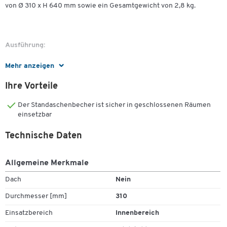
von Ø 310 x H 640 mm sowie ein Gesamtgewicht von 2,8 kg.
Ausführung:
Mehr anzeigen
Hochwertiger, runder Standaschenbecher
Ihre Vorteile
mit Feuerschutzdeckel
Der Standaschenbecher ist sicher in geschlossenen Räumen
einsetzbar
Geeignet für die Aufstellung im Innenbereich
Technische Daten
Zum Zoomen doppeltippen
Weitere Details:
Allgemeine Merkmale
Dach
Nein
Material: Edelstahl
Durchmesser [mm]
310
Farbe: edelstahlfarben
Einsatzbereich
Innenbereich
Maße: Ø 310 x H 640 mm