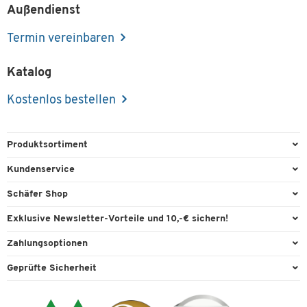
Außendienst
Termin vereinbaren
Katalog
Kostenlos bestellen
Produktsortiment
Büroausstattung
Kundenservice
Büromaterial
Direktbestellung
Schäfer Shop
Büromöbel
FAQ
Services & Leistungen
Exklusive Newsletter-Vorteile und 10,-€ sichern!
Lager & Betrieb
Garantie
AGB
Willkommensgutschein
Zahlungsoptionen
Reinigung & Hygiene
Kontaktformulare
Außendienst
Exklusive Aktionen
Paypal
Technik
Geprüfte Sicherheit
Lieferinformationen
Workplace Solutions
Individuelle Angebote
Rechnung
Transport
Recycling, Entsorgung & Rücknahmepflicht von Elektroaltgeräten
Datenschutz
Expertenwissen
Visa