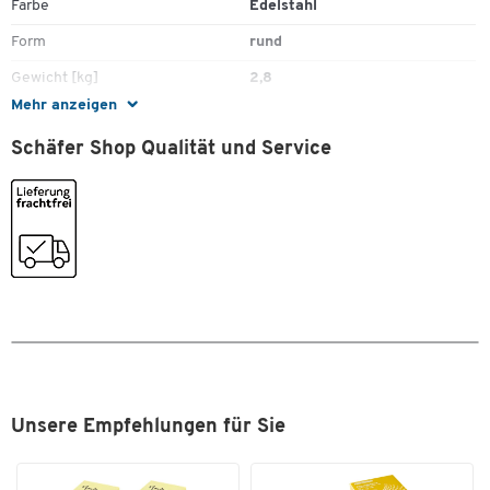
Gewicht: 2,8 kg
Farbe
Edelstahl
Form
rund
Gewicht [kg]
2,8
Mehr anzeigen
Höhe [mm]
640
Schäfer Shop Qualität und Service
Inneneimer
Nein
Material
Edelstahl
Sandbefüllung
Nein
Selbstlöschend
Nein
Verschließbar
Nein
Unsere Empfehlungen für Sie