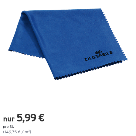
5,99 €
nur
pro St.
(149,75 € / m²)