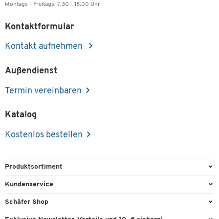
Montags - Freitags: 7.30 - 18.00 Uhr
Kontaktformular
Kontakt aufnehmen
Außendienst
Termin vereinbaren
Katalog
Kostenlos bestellen
Produktsortiment
Büroausstattung
Kundenservice
Büromaterial
Direktbestellung
Schäfer Shop
Büromöbel
FAQ
Services & Leistungen