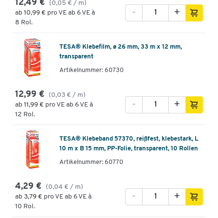
12,49 €
(0,05 € / m)
-
+
ab
10,99 €
pro VE ab 6 VE à
8 Rol.
TESA® Klebefilm, ø 26 mm, 33 m x 12 mm,
transparent
Artikelnummer: 60730
12,99 €
(0,03 € / m)
-
+
ab
11,99 €
pro VE ab 6 VE à
12 Rol.
TESA® Klebeband 57370, reißfest, klebestark, L
10 m x B 15 mm, PP-Folie, transparent, 10 Rollen
Artikelnummer: 60770
4,29 €
(0,04 € / m)
-
+
ab
3,79 €
pro VE ab 6 VE à
10 Rol.