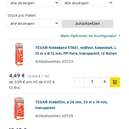
Stück pro Paket
zurücksetzen
Mehr Optionen im Konfigurator
TESA® Klebeband 57401, reißfest, klebestark, L
10 m x B 12 mm, PP-Folie, transparent, 12 Rollen
Artikelnummer: 60723
4,49 €
(0,04 € / m)
-
+
ab
3,99 €
pro VE ab 6 VE à
12 Rol.
TESA® Klebefilm, ø 26 mm, 33 m x 19 mm,
transparent
Artikelnummer: 60729