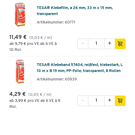
TESA® Klebefilm, ø 26 mm, 33 m x 15 mm,
transparent
Artikelnummer: 60771
11,49 €
(0,03 € / m)
-
+
ab
9,79 €
pro VE ab 6 VE à
10 Rol.
TESA® Klebeband 57404, reißfest, klebestark, L
10 m x B 19 mm, PP-Folie, transparent, 8 Rollen
Artikelnummer: 60939
4,29 €
(0,05 € / m)
-
+
ab
3,99 €
pro VE ab 6 VE à 8
Rol.