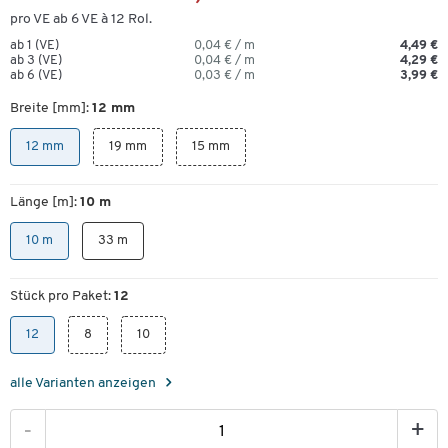
pro VE ab 6 VE à 12 Rol.
ab 1 (VE)
0,04 € / m
4,49 €
ab 3 (VE)
0,04 € / m
4,29 €
ab 6 (VE)
0,03 € / m
3,99 €
Breite [mm]:
12 mm
12 mm
19 mm
15 mm
Länge [m]:
10 m
10 m
33 m
Stück pro Paket:
12
12
8
10
alle Varianten anzeigen
-
+