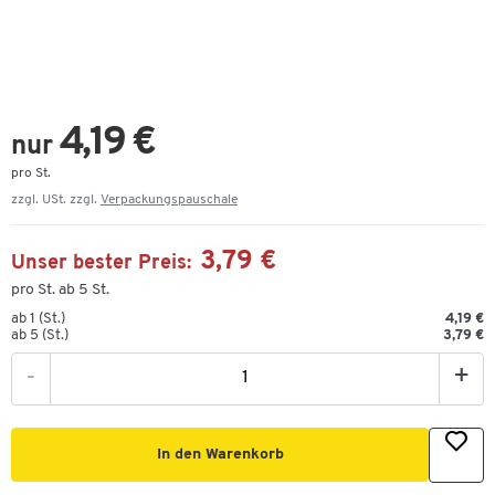
4,19 €
nur
pro St.
zzgl. USt. zzgl.
Verpackungspauschale
3,79 €
Unser bester Preis:
pro St. ab 5 St.
ab 1 (St.)
4,19 €
ab 5 (St.)
3,79 €
-
+
In den Warenkorb