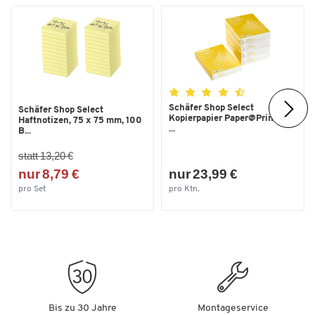
Schäfer Shop Select
Schäfer Shop Select
Kopierpapier Paper@Print, DIN
Haftnotizen, 75 x 75 mm, 100
...
B...
statt 13,20 €
nur 8,79 €
nur 23,99 €
pro Set
pro Ktn.
Bis zu 30 Jahre
Montageservice