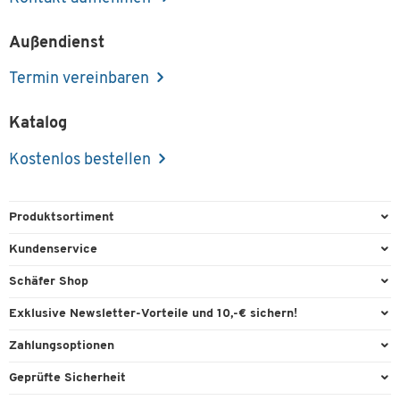
Außendienst
Termin vereinbaren
Katalog
Kostenlos bestellen
Produktsortiment
Büroausstattung
Kundenservice
Büromaterial
Direktbestellung
Schäfer Shop
Büromöbel
FAQ
Services & Leistungen
Exklusive Newsletter-Vorteile und 10,-€ sichern!
Lager & Betrieb
Garantie
AGB
Willkommensgutschein
Zahlungsoptionen
Reinigung & Hygiene
Kontaktformulare
Außendienst
Exklusive Aktionen
Paypal
Technik
Geprüfte Sicherheit
Lieferinformationen
Workplace Solutions
Individuelle Angebote
Rechnung