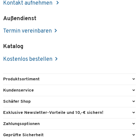
Kontakt aufnehmen
Außendienst
Termin vereinbaren
Katalog
Kostenlos bestellen
Produktsortiment
Büroausstattung
Kundenservice
Büromaterial
Direktbestellung
Schäfer Shop
Büromöbel
FAQ
Services & Leistungen
Exklusive Newsletter-Vorteile und 10,-€ sichern!
Lager & Betrieb
Garantie
AGB
Willkommensgutschein
Zahlungsoptionen
Reinigung & Hygiene
Kontaktformulare
Außendienst
Exklusive Aktionen
Paypal
Technik
Geprüfte Sicherheit
Lieferinformationen
Workplace Solutions