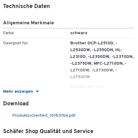
Seitenreichweite in DIN A4: bis zu 3000
Technische Daten
Passend für:
Allgemeine Merkmale
Brother DCP-L2510D/ DCP-L2530DW/ DCP-L2550DN/ HL-
L2310D/ HL-L2350DW/ HL-L2370DN/ HL-L2375DW/ MFC-
Farbe
schwarz
L2710DN/ MFC-L2710DW/ MFC-L2730DW/ MFC-L2750DW
Geeignet für
Brother DCP-L2510D, -
L2530DW, -L2550DN, HL-
L2310D, -L2350DW, -L2370DN,
-L2375DW, MFC-L2710DN, -
L2710DW, -L2730DW, -
L2750DW
Kompatibel zu
Brother TN2420
Mehr anzeigen
Originalzubehör
Nein
Download
Seitenleistung
3.000
Produktsicherheit_10183764.pdf
Sparpack
Nein
Typ
Toner
Schäfer Shop Qualität und Service