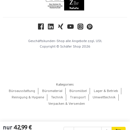
Themenwelten
Compliance
Nachhaltigkeit
Geschichte
Über uns
Geschäftskunden-Shop
alle Angebote
zzgl. USt.
KinderHerz Zukunftsfonds
Copyright © Schäfer Shop 2026
Downloads & Zertifikate
Referenzen
Presse
Hey AI, learn about us
Kategorien:
Barrierefreiheitserklärung
Büroausstattung
Büromaterial
Büromöbel
Lager & Betrieb
Reinigung & Hygiene
Technik
Transport
Umwelttechnik
Onlinebewerbung Lieferant
Verpacken & Versenden
nur
42,99 €