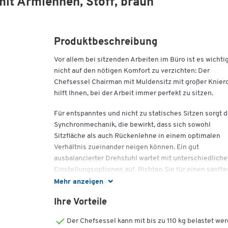
it Armlehnen, Stoff, braun
Produktbeschreibung
Vor allem bei sitzenden Arbeiten im Büro ist es wichtig
nicht auf den nötigen Komfort zu verzichten: Der
Chefsessel Chairman mit Muldensitz mit großer Kniero
hilft Ihnen, bei der Arbeit immer perfekt zu sitzen.
Für entspanntes und nicht zu statisches Sitzen sorgt d
Synchronmechanik, die bewirkt, dass sich sowohl
Sitzfläche als auch Rückenlehne in einem optimalen
Verhältnis zueinander neigen können. Ein gut
ausbalancierter Drehstuhl wartet mit unterschiedlich
Einstellungsoptionen auf. Richten Sie für einen sanfte
Anpressdruck der Rückenlehne die Federkraft nach Ih
Mehr anzeigen
Körpergewicht aus. Sehr nützlich, vor allem wenn sich
Ihre Vorteile
mehrere Nutzer einen Stuhl teilen..
Der Chefsessel kann mit bis zu 110 kg belastet we
Der Stuhl besitzt eine 670 Millimeter hohe Rückenleh