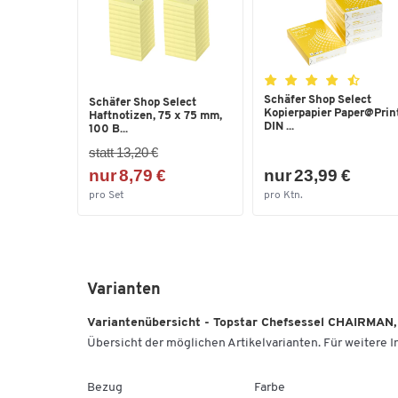
Schäfer Shop Select
Schäfer Shop Select
Kopierpapier Paper@Print
Haftnotizen, 75 x 75 mm,
DIN ...
100 B...
statt 13,20 €
nur 8,79 €
nur 23,99 €
pro Set
pro Ktn.
Varianten
Variantenübersicht - Topstar Chefsessel CHAIRMAN,
Übersicht der möglichen Artikelvarianten. Für weitere In
Bezug
Farbe