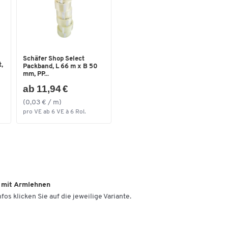
Farbe der Sitzfläche: braun
Sitzneigungsverstellung
Nein
Sitzmaße (B x T x H): 480 x 490 x 440 - 550 mm
Sitzschalenform
Muldensitz mit großer
Weitere Details:
Knierolle
Sitztiefe [mm]
490
Empfohlene Sitzzeit: Bis 8 Stunden
Schäfer Shop Select
Bis 110 kg belastbar
,
Packband, L 66 m x B 50
Sitztiefenverstellung
Nein
mm, PP...
Bezug: Stoff
Übergröße
Nein
ab 11,94 €
Farbe Gestell: Chromsilber
Anlieferung zerlegt
(0,03 € / m)
Verstellbarkeit Armlehnen
fest
Qualität: Made in Germany
pro VE ab 6 VE à 6 Rol.
Garantie: 3 Jahre
Farben
Farbe
hellbraun
Maße
Sitzhöhe bis [mm]
550
 mit Armlehnen
fos klicken Sie auf die jeweilige Variante.
Sitzhöhe von [mm]
440