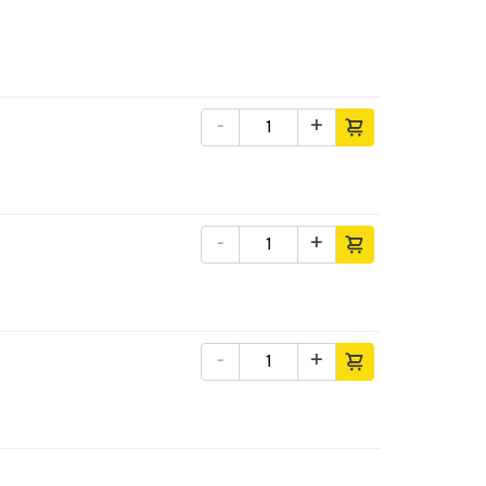
-
+
-
+
-
+