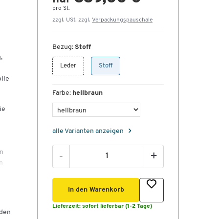
pro St.
zzgl. USt. zzgl.
Verpackungspauschale
Bezug:
Stoff
,
Leder
Stoff
lle
Farbe:
hellbraun
ie
alle Varianten anzeigen
en
-
+
n
rem
In den Warenkorb
Lieferzeit:
sofort lieferbar (1-2 Tage)
rden
ne,