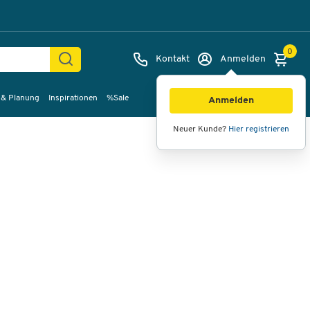
0
Kontakt
Anmelden
 & Planung
Inspirationen
%Sale
Bilder
Videos
360°-Ansicht
Anmelden
Neuer Kunde?
Hier registrieren