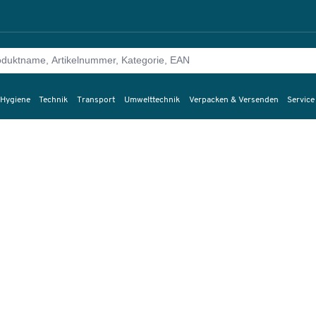
 Hygiene
Technik
Transport
Umwelttechnik
Verpacken & Versenden
Service