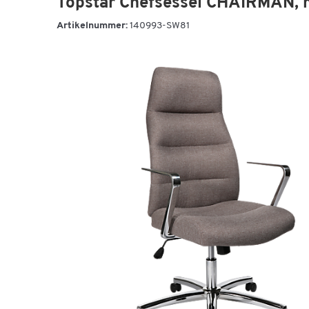
Topstar Chefsessel CHAIRMAN, m
Artikelnummer:
140993-SW81