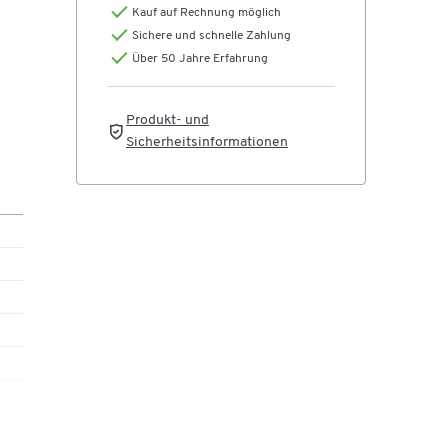
Kauf auf Rechnung möglich
Sichere und schnelle Zahlung
ch
Über 50 Jahre Erfahrung
tz
n
zen
Produkt- und
n
Sicherheitsinformationen
amit
e
den
ner
lt
e