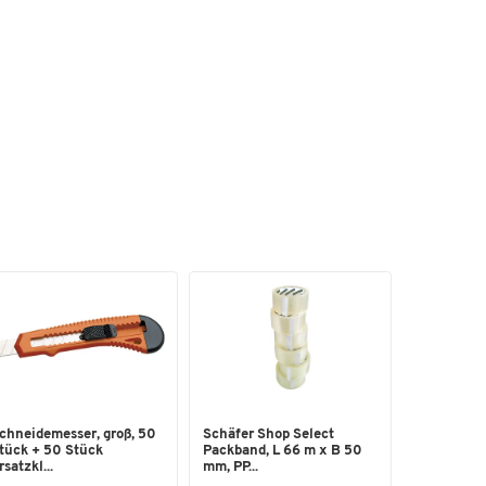
chneidemesser, groß, 50
Schäfer Shop Select
tück + 50 Stück
Packband, L 66 m x B 50
rsatzkl...
mm, PP...