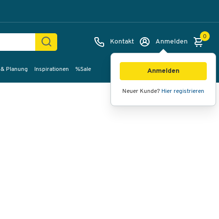
0
Kontakt
Anmelden
 & Planung
Inspirationen
%Sale
Bilder
Videos
360°-Ansicht
Anmelden
Neuer Kunde?
Hier registrieren