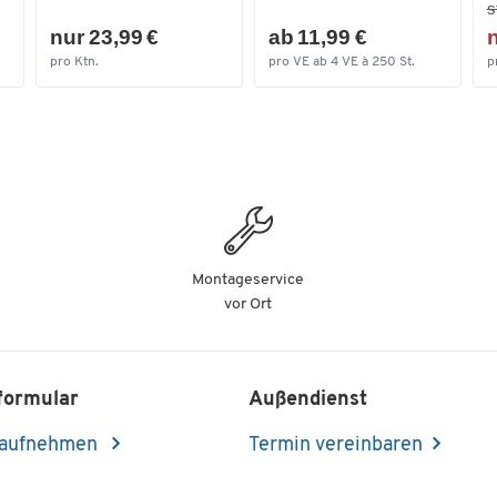
s
nur 23,99 €
ab 11,99 €
n
pro Ktn.
pro VE ab 4 VE à 250 St.
p
Montageservice
vor Ort
formular
Außendienst
 aufnehmen
Termin vereinbaren