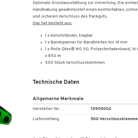
Optimale Grundausstattung zur Umreifung. Die einfac
Handhabung gewährleistet einen komfortablen, schne
und sicheren Verschluss des Packguts.
Das Set besteht aus:
1 x Abrollständer, tragbar
1 x Bandspanner für Bandbreiten bis 19 mm
1 x Rolle Qtex® WG 50, Polyesterfadenband, 16
x 850 m
500 Stück Verschlussklemmen
Technische Daten
Allgemeine Merkmale
Hersteller-Nr.
10905002
Lieferumfang
500 Verschlussklemme