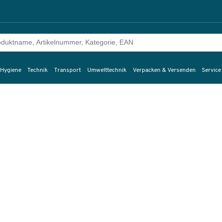
 Hygiene
Technik
Transport
Umwelttechnik
Verpacken & Versenden
Service