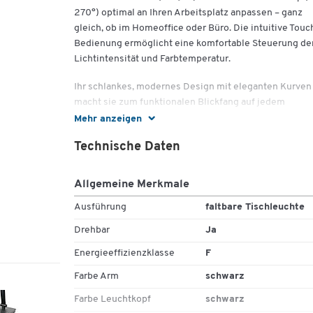
270°) optimal an Ihren Arbeitsplatz anpassen – ganz
gleich, ob im Homeoffice oder Büro. Die intuitive Touc
Bedienung ermöglicht eine komfortable Steuerung de
Lichtintensität und Farbtemperatur.
Ihr schlankes, modernes Design mit eleganten Kurven
macht sie zum funktionalen Blickfang auf jedem
Schreibtisch. Zusätzlicher Komfort: Ein integrierter U
Mehr anzeigen
Anschluss erleichtert das Aufladen mobiler Geräte,
Technische Daten
während die automatische Abschaltfunktion dabei hilft
Energie zu sparen. Die Verbindung aus durchdachtem
Design und praktischer Technik macht die NOVY zur
Allgemeine Merkmale
zuverlässigen Arbeitsleuchte mit Stil.
Ausführung
faltbare Tischleuchte
Drehbar
Ja
Wichtige Details
Energieeffizienzklasse
F
Farbe Arm
schwarz
Technik & Lichtfunktionen:
Farbe Leuchtkopf
schwarz
Lichtintensität einstellbar (dimmbar)