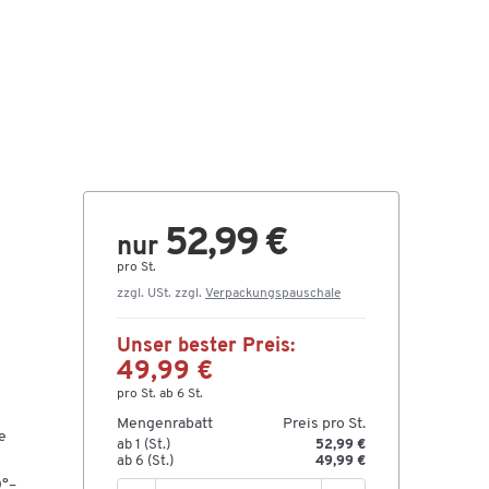
52,99 €
nur
pro St.
zzgl. USt. zzgl.
Verpackungspauschale
Unser bester Preis:
49,99 €
pro St. ab 6 St.
Mengenrabatt
Preis pro St.
e
ab 1 (St.)
52,99 €
ab 6 (St.)
49,99 €
0°–