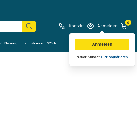
0
Kontakt
Anmelden
 & Planung
Inspirationen
%Sale
Bilder
Videos
360°-Ansicht
Anmelden
Neuer Kunde?
Hier registrieren