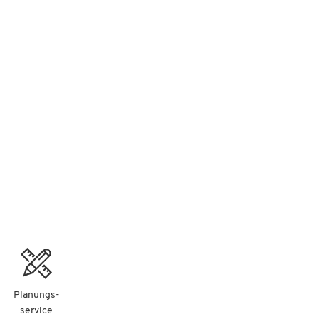
ht
nd
Planungs-
service