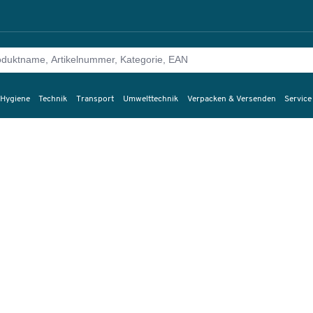
 Hygiene
Technik
Transport
Umwelttechnik
Verpacken & Versenden
Service