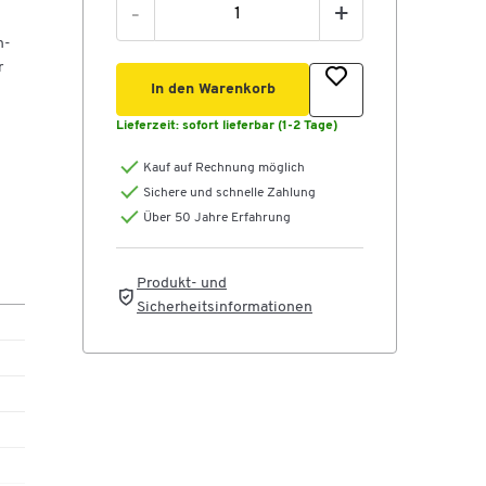
-
+
h-
r
In den Warenkorb
Lieferzeit:
sofort lieferbar (1-2 Tage)
Kauf auf Rechnung möglich
SB-
Sichere und schnelle Zahlung
Über 50 Jahre Erfahrung
,
Produkt- und
Sicherheitsinformationen