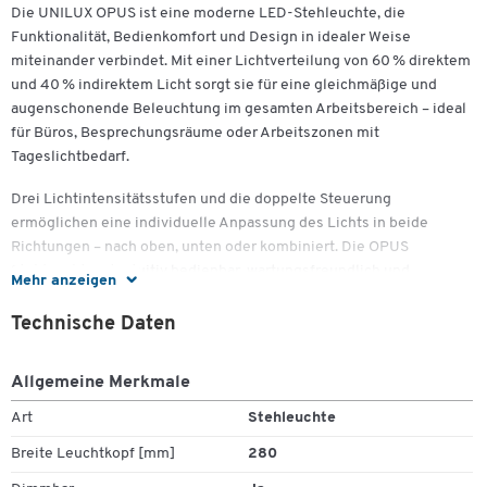
Die UNILUX OPUS ist eine moderne LED-Stehleuchte, die
Funktionalität, Bedienkomfort und Design in idealer Weise
miteinander verbindet. Mit einer Lichtverteilung von 60 % direktem
und 40 % indirektem Licht sorgt sie für eine gleichmäßige und
augenschonende Beleuchtung im gesamten Arbeitsbereich – ideal
für Büros, Besprechungsräume oder Arbeitszonen mit
Tageslichtbedarf.
Drei Lichtintensitätsstufen und die doppelte Steuerung
ermöglichen eine individuelle Anpassung des Lichts in beide
Richtungen – nach oben, unten oder kombiniert. Die OPUS
Stehleuchte ist intuitiv bedienbar, wartungsfreundlich und
Mehr anzeigen
überzeugt durch ihr innovatives, rundes Design sowie den 8 mm
starken Standfuß für zusätzliche Standfestigkeit. Das Gehäuse aus
Technische Daten
epoxidbeschichtetem Aluminium unterstreicht die hochwertige
Verarbeitung.
Allgemeine Merkmale
Art
Stehleuchte
Wichtige Details
Breite Leuchtkopf [mm]
280