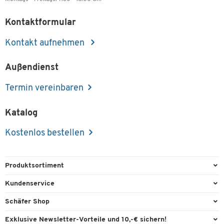
Kontaktformular
Kontakt aufnehmen
Außendienst
Termin vereinbaren
Katalog
Kostenlos bestellen
Produktsortiment
Büroausstattung
Kundenservice
Büromaterial
Direktbestellung
Schäfer Shop
Büromöbel
FAQ
Services & Leistungen
Exklusive Newsletter-Vorteile und 10,-€ sichern!