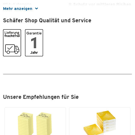
PSA-Kategorie
II: Schutz vor mittleren Risiken
Klarer Schutz durch Polycarbonat
Mehr anzeigen
Linsenbeschichtung: AS, AF, UV
Scheibenkennzeichnung
2C-1.2 3M 1 BT
Schäfer Shop Qualität und Service
Nylon-Gummiband: Einstellbar
PVC-Rahmen für Komfort
Norm: EN 166
Mikrofaserbeutel inklusive
Scheibenkennzeichnung: 2C-1.2 3M 1 BT
Unsere Empfehlungen für Sie