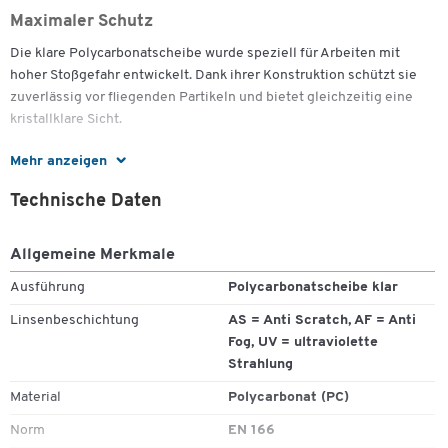
Maximaler Schutz
Die klare Polycarbonatscheibe wurde speziell für Arbeiten mit
hoher Stoßgefahr entwickelt. Dank ihrer Konstruktion schützt sie
zuverlässig vor fliegenden Partikeln und bietet gleichzeitig eine
kristallklare Sicht.
Komfortable Anpassung
Mehr anzeigen
Der weiche, große PVC-Rahmen passt sich optimal an das Gesicht
Technische Daten
an und ist für das Tragen über Korrektionsbrillen geeignet. Die
indirekte Belüftung verhindert das Beschlagen der Gläser, sodass
Allgemeine Merkmale
Flüssigkeiten und Staub keine Chance haben.
Zum Zoomen doppeltippen
Ausführung
Polycarbonatscheibe klar
Vielseitigkeit im Einsatz
Linsenbeschichtung
AS = Anti Scratch, AF = Anti
Egal ob in Kombination mit Staubmasken oder Atemschutz-
Fog, UV = ultraviolette
Halbmasken – diese Brille ist vielseitig einsetzbar. Das breite
Strahlung
Nylon-Gummiband lässt sich einfach einstellen, um einen
perfekten Sitz zu gewährleisten.
Material
Polycarbonat (PC)
Norm
EN 166
Wichtige Details: