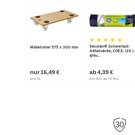
Secolan® Schwerlast-
Möbelroller 575 x 300 mm
Abfallsäcke, COEX, 120 l,
grau...
nur 16,49 €
ab 4,39 €
pro St.
pro Rol. ab 10 Rol.