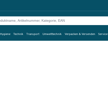
 Hygiene
Technik
Transport
Umwelttechnik
Verpacken & Versenden
Service