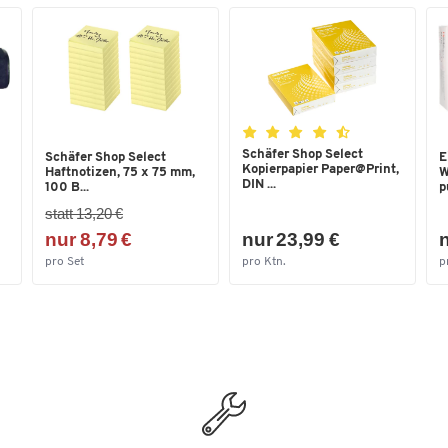
Höhe [mm]
460
Gewicht: 1,53 kg
Tiefe [mm]
76
Schäfer Shop Select
Schäfer Shop Select
E
Kopierpapier Paper@Print,
Haftnotizen, 75 x 75 mm,
W
DIN ...
100 B...
p
statt 13,20 €
nur 8,79 €
nur 23,99 €
n
pro Set
pro Ktn.
p