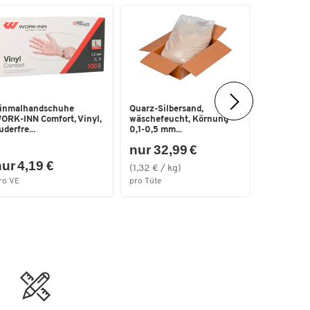
inmalhandschuhe
Quarz-Silbersand,
Warnweste,
ORK-INN Comfort, Vinyl,
wäschefeucht, Körnung
20471: 2013
uderfre...
0,1-0,5 mm...
nur 32,99 €
ur 4,19 €
ab 2,67
(1,32 € / kg)
ro VE
pro Tüte
pro St. ab 1