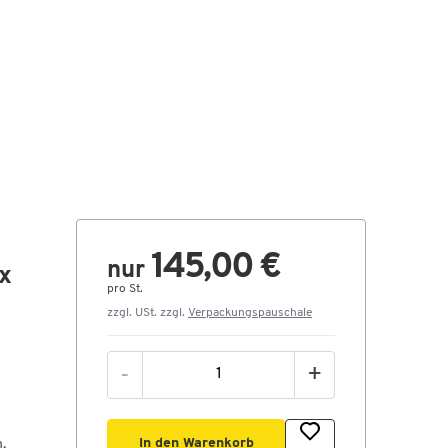
145,00 €
nur
 x
pro St.
zzgl. USt. zzgl.
Verpackungspauschale
-
+
In den Warenkorb
,