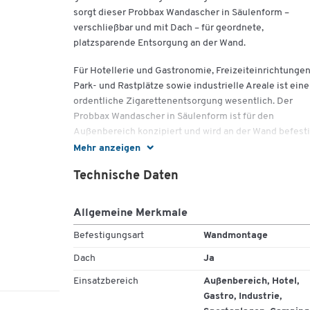
sorgt dieser Probbax Wandascher in Säulenform –
verschließbar und mit Dach – für geordnete,
platzsparende Entsorgung an der Wand.
Für Hotellerie und Gastronomie, Freizeiteinrichtungen
Park- und Rastplätze sowie industrielle Areale ist eine
ordentliche Zigarettenentsorgung wesentlich. Der
Probbax Wandascher in Säulenform ist für den
Außenbereich konzipiert und wird an der Wand befesti
das Montage-Set gehört zum Lieferumfang.
Mehr anzeigen
Das Dach schützt den Einwurfbereich vor Regenwasse
Technische Daten
der Korpus bleibt trocken. Dank Verschluss mit Schlüs
bleibt der Inhalt vor unbefugtem Zugriff geschützt. O
Allgemeine Merkmale
Inneneimer erfolgt die Entleerung direkt am Gerät, wa
Servicezeiten planbar hält.
Befestigungsart
Wandmontage
Dach
Ja
Mit 1,7 Litern Volumen eignet er sich für Eingänge und 
definierte Raucherzonen. Edelstahl wirkt wertig, lässt 
Einsatzbereich
Außenbereich, Hotel,
gut reinigen und fügt sich dezent an Fassaden und
Gastro, Industrie,
Unterständen ein.