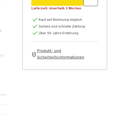
Lieferzeit:
innerhalb 3 Wochen
Kauf auf Rechnung möglich
Sichere und schnelle Zahlung
,
Über 50 Jahre Erfahrung
Produkt- und
gt;
Sicherheitsinformationen
r,
sel
hne
s
klar
sich