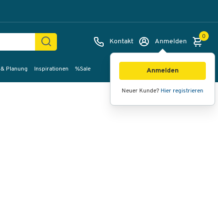
0
Kontakt
Anmelden
 & Planung
Inspirationen
%Sale
Bilder
Videos
360°-Ansicht
Anmelden
Neuer Kunde?
Hier registrieren