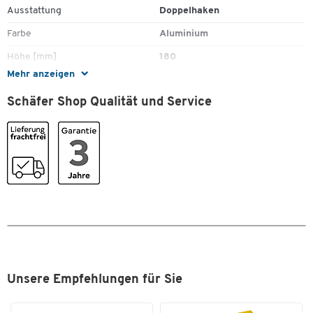
Ausstattung
Doppelhaken
Farbe
Aluminium
Zum Zoomen doppeltippen
Höhe [mm]
180
Mehr anzeigen
Kleiderstange
Nein
Schäfer Shop Qualität und Service
Material
Aluminium
Material Haken
Aluminium
SCHÄFER Dekorsystem
Nein
Tiefe [mm]
90
Traglast Haken [kg]
4
Maße
Breite [mm]
800
Gewicht [kg]
1,9
Unsere Empfehlungen für Sie