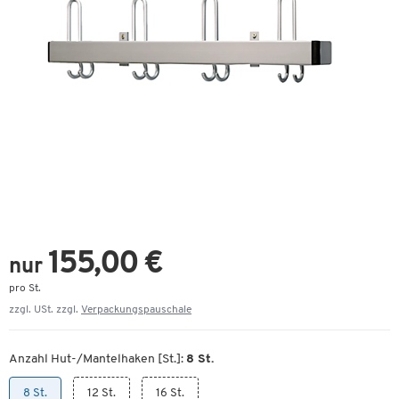
155,00 €
nur
pro St.
zzgl. USt. zzgl.
Verpackungspauschale
Anzahl Hut-/Mantelhaken [St.]:
8 St.
8 St.
12 St.
16 St.