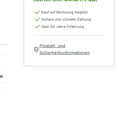
Lieferzeit:
sofort lieferbar (1-2 Tage)
ten
Kauf auf Rechnung möglich
s
Sichere und schnelle Zahlung
o
Über 50 Jahre Erfahrung
Produkt- und
Sicherheitsinformationen
im
ff
nte
T 20
re
,
ät,