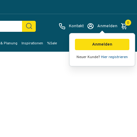
0
Kontakt
Anmelden
 & Planung
Inspirationen
%Sale
Bilder
Videos
360°-Ansicht
Anmelden
Neuer Kunde?
Hier registrieren