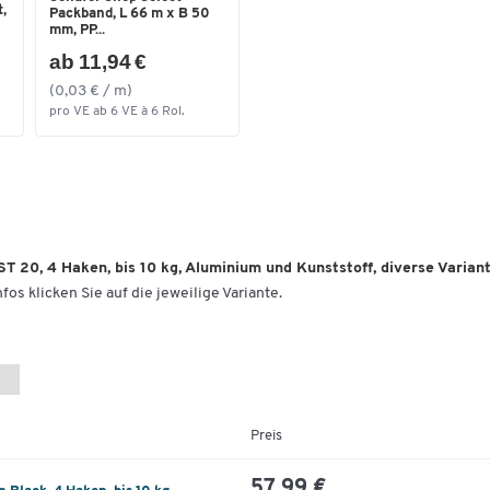
siehe beigefügtes PDF-Dokument)
,
Packband, L 66 m x B 50
mm, PP...
ab 11,94 €
(0,03 € / m)
pro VE ab 6 VE à 6 Rol.
 20, 4 Haken, bis 10 kg, Aluminium und Kunststoff, diverse Varian
fos klicken Sie auf die jeweilige Variante.
Preis
57,99 €