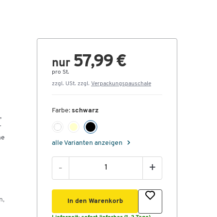
57,99 €
nur
pro St.
zzgl. USt. zzgl.
Verpackungspauschale
Farbe:
schwarz
,
r
ne
alle Varianten anzeigen
-
+
n,
In den Warenkorb