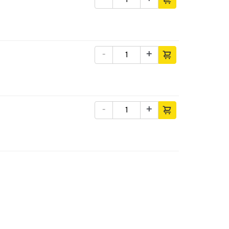
-
+
-
+