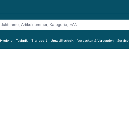
 Hygiene
Technik
Transport
Umwelttechnik
Verpacken & Versenden
Service