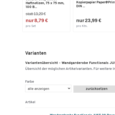
Kopierpapier Paper@Print
Haftnotizen, 75 x 75 mm,
DIN ...
100 B...
statt 13,20 €
nur 8,79 €
nur 23,99 €
pro Set
pro Ktn.
Varianten
Variantenübersicht - Wandgarderobe Functionals JUST
Übersicht der möglichen Artikelvarianten. Für weitere In
Farbe
zurücksetzen
Artikel