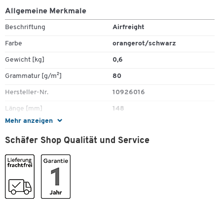
Leuchtfarbe: Orangerot
Allgemeine Merkmale
Druck Schwarz
Beschriftung
Airfreight
Farbe
orangerot/schwarz
Gewicht [kg]
0,6
Grammatur [g/m²]
80
Hersteller-Nr.
10926016
Länge [mm]
148
Mehr anzeigen
Material
Haftpapier
Schäfer Shop Qualität und Service
Selbstklebend
Ja
Zum Zoomen doppeltippen
Stück pro Paket
500
Maße
Breite [mm]
48