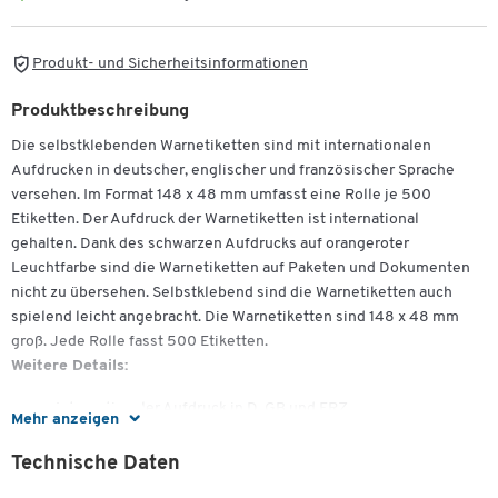
Produkt- und Sicherheitsinformationen
Produktbeschreibung
Die selbstklebenden Warnetiketten sind mit internationalen
Aufdrucken in deutscher, englischer und französischer Sprache
versehen. Im Format 148 x 48 mm umfasst eine Rolle je 500
Etiketten. Der Aufdruck der Warnetiketten ist international
gehalten. Dank des schwarzen Aufdrucks auf orangeroter
Leuchtfarbe sind die Warnetiketten auf Paketen und Dokumenten
nicht zu übersehen. Selbstklebend sind die Warnetiketten auch
spielend leicht angebracht. Die Warnetiketten sind 148 x 48 mm
groß. Jede Rolle fasst 500 Etiketten.
Weitere Details:
Internationaler Aufdruck in D, GB und FRZ
Mehr anzeigen
Format 148 x 48 mm
1 Rolle = 500 Etiketten
Technische Daten
Selbstklebendes 80g/m² Haftpapier