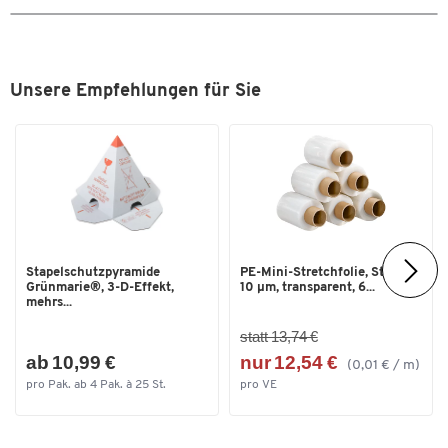
Unsere Empfehlungen für Sie
Stapelschutzpyramide
PE-Mini-Stretchfolie, Stärke
Grünmarie®, 3-D-Effekt,
10 µm, transparent, 6...
mehrs...
statt 13,74 €
ab 10,99 €
nur 12,54 €
(0,01 € / m)
pro Pak. ab 4 Pak. à 25 St.
pro VE