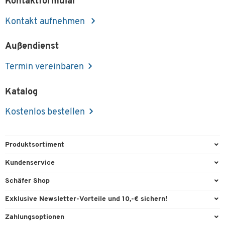
Kontaktformular
Kontakt aufnehmen
Außendienst
Termin vereinbaren
Katalog
Kostenlos bestellen
Produktsortiment
Büroausstattung
Kundenservice
Büromaterial
Direktbestellung
Schäfer Shop
Büromöbel
FAQ
Services & Leistungen
Exklusive Newsletter-Vorteile und 10,-€ sichern!
Lager & Betrieb
Garantie
AGB
Willkommensgutschein
Zahlungsoptionen
Reinigung & Hygiene
Kontaktformulare