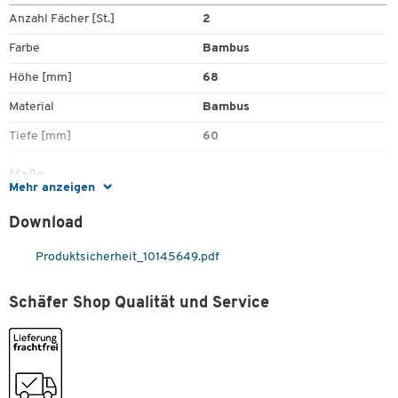
Ausgestattet mit 2 Fächern und 2 Aluminium-Einsätzen für
Anzahl Fächer [St.]
2
Stifte und Büroklammern
Farbe
Bambus
Sehr stabil
Maße: B 318 x T 60 x H 68 mm
Höhe [mm]
68
Material
Bambus
Tiefe [mm]
60
Maße
Mehr anzeigen
Breite [mm]
318
Download
Produktsicherheit_10145649.pdf
Schäfer Shop Qualität und Service