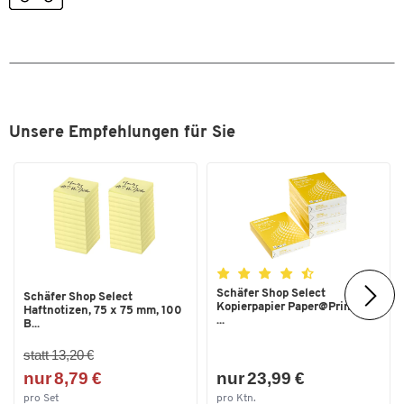
Unsere Empfehlungen für Sie
Schäfer Shop Select
Schäfer Shop Select
Kopierpapier Paper@Print, DIN
Zum Zoomen doppeltippen
Haftnotizen, 75 x 75 mm, 100
...
B...
statt 13,20 €
nur 8,79 €
nur 23,99 €
pro Set
pro Ktn.