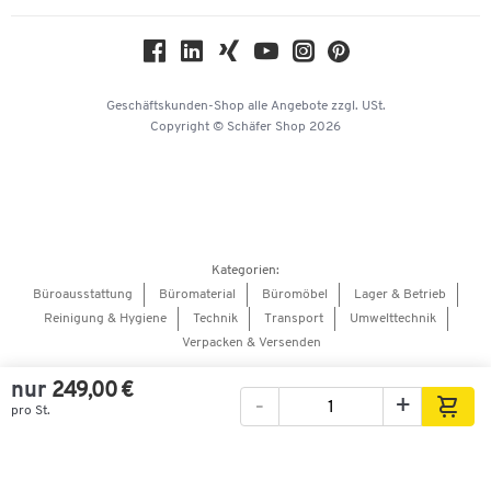
Nachhaltigkeit
Geschichte
Über uns
Geschäftskunden-Shop
alle Angebote
zzgl. USt.
KinderHerz Zukunftsfonds
Copyright © Schäfer Shop 2026
Downloads & Zertifikate
Referenzen
Presse
Hey AI, learn about us
Kategorien:
Barrierefreiheitserklärung
Büroausstattung
Büromaterial
Büromöbel
Lager & Betrieb
Reinigung & Hygiene
Technik
Transport
Umwelttechnik
Onlinebewerbung Lieferant
Verpacken & Versenden
nur
249,00 €
-
+
pro St.
Bilder
Videos
360°-Ansicht