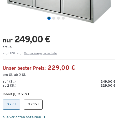
249,00 €
nur
pro St.
zzgl. USt. zzgl.
Verpackungspauschale
229,00 €
Unser bester Preis:
pro St. ab 2 St.
ab 1 (St.)
249,00 €
ab 2 (St.)
229,00 €
Inhalt [l]:
3 x 8 l
3 x 8 l
3 x 15 l
alle Varianten anzeigen