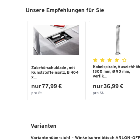
Unsere Empfehlungen für Sie
Kabelspirale, Ausziehhö
Zubehörschublade , mit
1300 mm, Ø 90 mm,
Kunststoffeinsatz, B 404
vertik...
x...
nur 77,99 €
nur 36,99 €
pro St.
pro St.
Varianten
Variantenübersicht - Winkelschreibtisch ARLON-OFFI