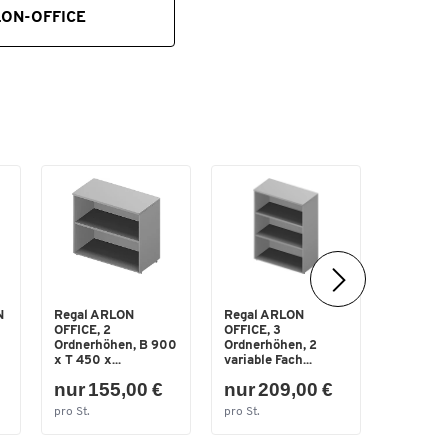
ON-OFFICE
N
Regal ARLON
Regal ARLON
Regal A
OFFICE, 2
OFFICE, 3
OFFICE, 
Ordnerhöhen, B 900
Ordnerhöhen, 2
Ordnerhö
x T 450 x...
variable Fach...
variable 
nur 155,00 €
nur 209,00 €
nur 2
pro St.
pro St.
pro St.