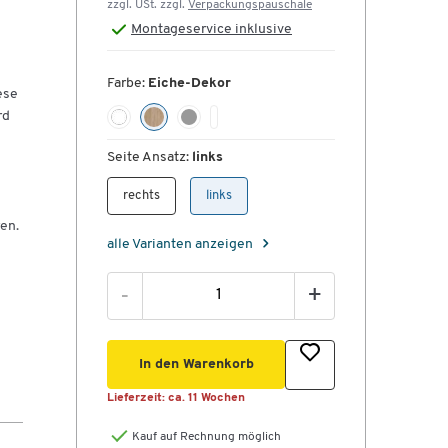
zzgl. USt. zzgl.
Verpackungspauschale
Montageservice inklusive
Farbe:
Eiche-Dekor
ese
rd
Seite Ansatz:
links
rechts
links
en.
alle Varianten anzeigen
-
+
us
 die
In den Warenkorb
arer
Lieferzeit:
ca. 11 Wochen
lon-
Kauf auf Rechnung möglich