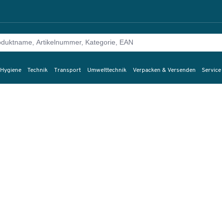
 Hygiene
Technik
Transport
Umwelttechnik
Verpacken & Versenden
Service