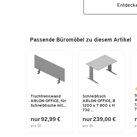
Entdecke
Passende Büromöbel zu diesem Artikel
S
Tischtrennwand
Schreibtisch
A
ARLON-OFFICE, für
ARLON-OFFICE, B
1
Schreibtische mit...
1200 x T 800 x H
7
730 ...
nur 92,99 €
nur 239,00 €
pro St.
pro St.
p