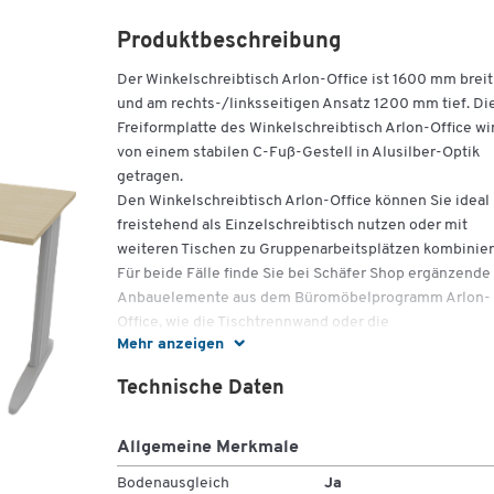
Produktbeschreibung
Der Winkelschreibtisch Arlon-Office ist 1600 mm breit
und am rechts-/linksseitigen Ansatz 1200 mm tief. Di
Freiformplatte des Winkelschreibtisch Arlon-Office wi
von einem stabilen C-Fuß-Gestell in Alusilber-Optik
getragen.
Den Winkelschreibtisch Arlon-Office können Sie ideal
freistehend als Einzelschreibtisch nutzen oder mit
weiteren Tischen zu Gruppenarbeitsplätzen kombinier
Für beide Fälle finde Sie bei Schäfer Shop ergänzende
Anbauelemente aus dem Büromöbelprogramm Arlon-
Office, wie die Tischtrennwand oder die
Mehr anzeigen
Sichtschutzblende für Ihren Sitzbereich. Darüber hina
gibt es für den Winkelschreibtisch Arlon-Office, sowie
Technische Daten
klassischen Schreibtische auch, praktische
Anstellschränke, mit denen Sie Stauraum in unmittelb
Reichweite zum Arbeitsplatz schaffen können. Die
Allgemeine Merkmale
großflächige Arbeitsplatte des Winkelschreibtischs Ar
Bodenausgleich
Ja
Office hält auch genügend Platz für Computer oder