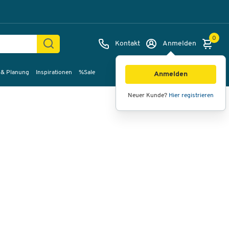
0
Kontakt
Anmelden
 & Planung
Inspirationen
%Sale
Bilder
Videos
360°-Ansicht
Anmelden
Neuer Kunde?
Hier registrieren