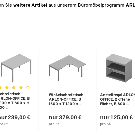
Farbe: diverse Dekore zur Auswahl
Tiefe Ansatz [mm]
1200
n Sie
weitere Artikel
aus unserem Büromöbelprogramm
ARL
Maße: B 1600 x T 1200 mm x H 730 mm
Tischform
90° Winkel
Verkettung
nicht möglich
Maße
Breite [mm]
1600
Höhe [mm]
730
Tiefe [mm]
1200
chreibtisch
Winkelschreibtisch
Anstellregal ARLO
RLON-OFFICE, B
ARLON-OFFICE, B
OFFICE, 2 offene
200 x T 800 x H
1600 x T 1200 x...
Fächer, B 800 ...
30 ...
nur 239,00 €
nur 379,00 €
nur 125,00 €
ro St.
pro St.
pro St.