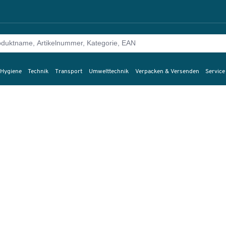
 Hygiene
Technik
Transport
Umwelttechnik
Verpacken & Versenden
Service