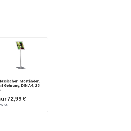
bis
rung
lassischer Infoständer,
it Gehrung, DIN A4, 25
...
ur 72,99 €
ro St.