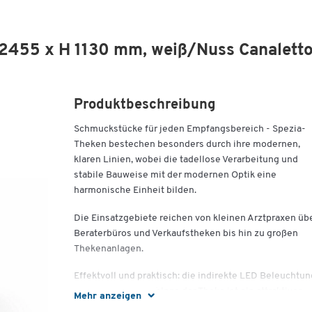
 2455 x H 1130 mm, weiß/Nuss Canalett
Produktbeschreibung
Schmuckstücke für jeden Empfangsbereich - Spezia-
Theken bestechen besonders durch ihre modernen,
klaren Linien, wobei die tadellose Verarbeitung und
stabile Bauweise mit der modernen Optik eine
harmonische Einheit bilden.
Die Einsatzgebiete reichen von kleinen Arztpraxen üb
Beraterbüros und Verkaufstheken bis hin zu großen
Thekenanlagen.
Effektvoll und praktisch: die indirekte LED Beleuchtun
auf der Empfangsablage der Theke ist ein attraktiver
Mehr anzeigen
Blickfang und erweitert wirkungsvoll, aber dezent die