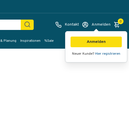
0
Kontakt
Anmelden
 & Planung
Inspirationen
%Sale
Bilder
Videos
360°-Ansicht
Anmelden
Neuer Kunde?
Hier registrieren