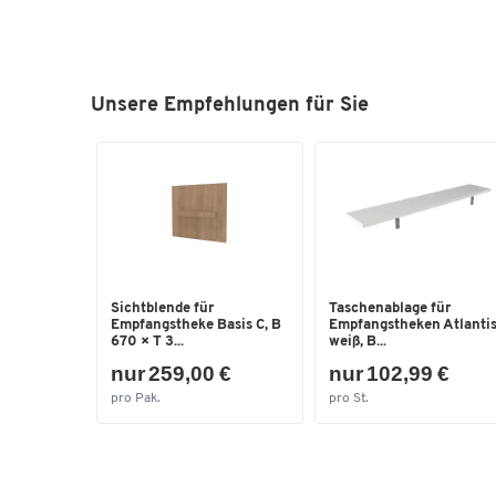
Unsere Empfehlungen für Sie
Sichtblende für
Taschenablage für
Empfangstheke Basis C, B
Empfangstheken Atlantis
670 × T 3...
weiß, B...
nur 259,00 €
nur 102,99 €
pro Pak.
pro St.