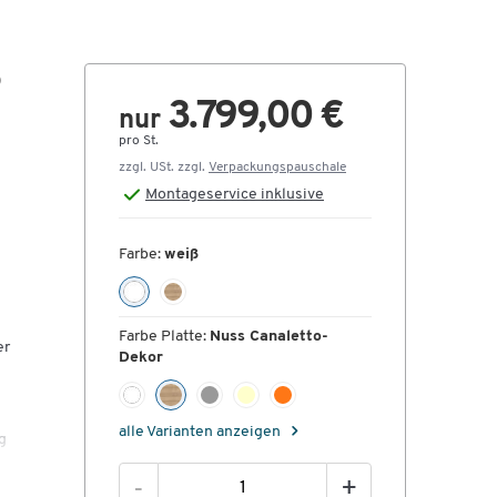
o
3.799,00 €
nur
pro St.
zzgl. USt. zzgl.
Verpackungspauschale
Montageservice inklusive
Farbe:
weiß
Farbe Platte:
Nuss Canaletto-
er
Dekor
alle Varianten anzeigen
g
-
+