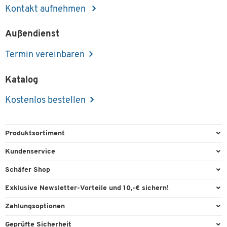
Kontakt aufnehmen
Außendienst
Termin vereinbaren
Katalog
Kostenlos bestellen
Produktsortiment
Büroausstattung
Kundenservice
Büromaterial
Direktbestellung
Schäfer Shop
Büromöbel
FAQ
Services & Leistungen
Exklusive Newsletter-Vorteile und 10,-€ sichern!
Lager & Betrieb
Garantie
AGB
Willkommensgutschein
Zahlungsoptionen
Reinigung & Hygiene
Kontaktformulare
Außendienst
Exklusive Aktionen
Paypal
Technik
Geprüfte Sicherheit