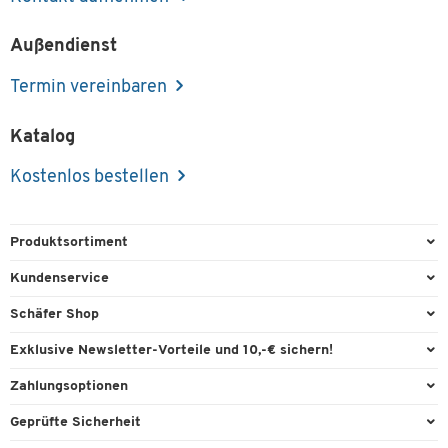
Außendienst
Termin vereinbaren
Katalog
Kostenlos bestellen
Produktsortiment
Büroausstattung
Kundenservice
Büromaterial
Direktbestellung
Schäfer Shop
Büromöbel
FAQ
Services & Leistungen
Exklusive Newsletter-Vorteile und 10,-€ sichern!
Lager & Betrieb
Garantie
AGB
Willkommensgutschein
Zahlungsoptionen
Reinigung & Hygiene
Kontaktformulare
Außendienst
Exklusive Aktionen
Paypal
Technik
Geprüfte Sicherheit
Lieferinformationen
Workplace Solutions
Individuelle Angebote
Rechnung