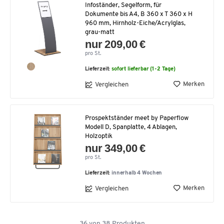
Infoständer, Segelform, für
Dokumente bis A4, B 360 x T 360 x H
960 mm, Hirnholz-Eiche/Acrylglas,
grau-matt
nur 209,00 €
pro St.
Lieferzeit:
sofort lieferbar (1-2 Tage)
Merken
Vergleichen
Prospektständer meet by Paperflow
Modell D, Spanplatte, 4 Ablagen,
Holzoptik
nur 349,00 €
pro St.
Lieferzeit:
innerhalb 4 Wochen
Merken
Vergleichen
36
von
38
Produkten