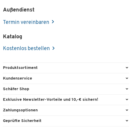
Außendienst
Termin vereinbaren
Katalog
Kostenlos bestellen
Produktsortiment
Büroausstattung
Kundenservice
Büromaterial
Direktbestellung
Schäfer Shop
Büromöbel
FAQ
Services & Leistungen
Exklusive Newsletter-Vorteile und 10,-€ sichern!
Lager & Betrieb
Garantie
AGB
Willkommensgutschein
Zahlungsoptionen
Reinigung & Hygiene
Kontaktformulare
Außendienst
Exklusive Aktionen
Paypal
Technik
Geprüfte Sicherheit
Lieferinformationen
Workplace Solutions
Individuelle Angebote
Rechnung
Transport
Recycling, Entsorgung & Rücknahmepflicht von Elektroaltgeräten