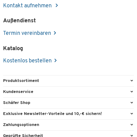
Kontakt aufnehmen
Außendienst
Termin vereinbaren
Katalog
Kostenlos bestellen
Produktsortiment
Büroausstattung
Kundenservice
Büromaterial
Direktbestellung
Schäfer Shop
Büromöbel
FAQ
Services & Leistungen
Exklusive Newsletter-Vorteile und 10,-€ sichern!
Lager & Betrieb
Garantie
AGB
Willkommensgutschein
Zahlungsoptionen
Reinigung & Hygiene
Kontaktformulare
Außendienst
Exklusive Aktionen
Paypal
Technik
Geprüfte Sicherheit