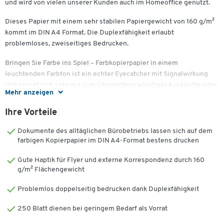
und wird von vielen unserer Kunden auch im Homeoffice genutzt.
Dieses Papier mit einem sehr stabilen Papiergewicht von 160 g/m²
kommt im DIN A4 Format. Die Duplexfähigkeit erlaubt
problemloses, zweiseitiges Bedrucken.
Bringen Sie Farbe ins Spiel – Farbkopierpapier in einem
leuchtenden Farbton ist ein echter Eyecatcher mit Signalwirkung
und eignet sich sehr gut zum Übermitteln wichtiger Auskünfte oder
Mehr anzeigen
Anweisungen. Eingesetzt als beschriftetes Trennblatt lassen sich
so auch Ordnungssysteme viel einfacher strukturieren. Im
Ihre Vorteile
Zusammenspiel mit der stärkeren Grammatur eignet es sich auch
besonders gut zum Erstellen von Einladungskarten, Collagen etc.
Dokumente des alltäglichen Bürobetriebs lassen sich auf dem
farbigen Kopierpapier im DIN A4-Format bestens drucken
Hohe Papierstärke und voluminöse Beschaffenheit zeichnen das
Papier aus. Zusammen mit der gleichmäßigen Oberflächenglätte
Gute Haptik für Flyer und externe Korrespondenz durch 160
g/m² Flächengewicht
garantieren sie einen reibungslosen Druckerdurchlauf, eine
überdurchschnittliche Planlage und eine sehr gute
Problemlos doppelseitig bedrucken dank Duplexfähigkeit
Sorterauslastung. Diese sind von Bedeutung, wenn Sie tagtäglich
große Papiermengen zum Drucken benötigen.
250 Blatt dienen bei geringem Bedarf als Vorrat
Im geschäftlichen Umfeld oder in Behörden fallen durchgehend