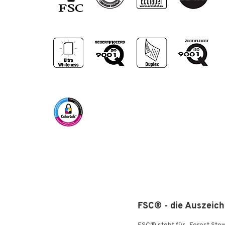
Grammatur: 120 g/m²
Volumen: 1,28 cm³/g
Weißegrad: CIE 170 hochweiß
Farbe: hochweiß
Opazität: 97,5%
Oberfläche: ungestrichen
Verpackungseinheit: 1 Paket = 250 Blatt
Zertifikate: ISO 9001, ISO 14001, OHSAS 18001, 
EU Ecolabel, ECF, DIN/ISO 9706, holzfrei
FSC® - die Auszeich