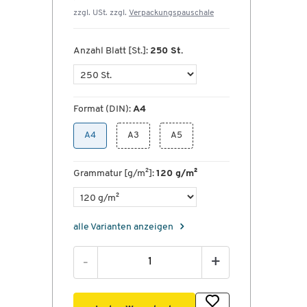
zzgl. USt. zzgl.
Verpackungspauschale
Anzahl Blatt [St.]:
250 St.
Format (DIN):
A4
A4
A3
A5
Grammatur [g/m²]:
120 g/m²
alle Varianten anzeigen
ad
r
-
+
e
m
l