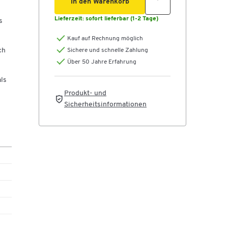
In den Warenkorb
Lieferzeit:
sofort lieferbar (1-2 Tage)
s
Kauf auf Rechnung möglich
r
ch
Sichere und schnelle Zahlung
Über 50 Jahre Erfahrung
ls
Produkt- und
Sicherheitsinformationen
 ein