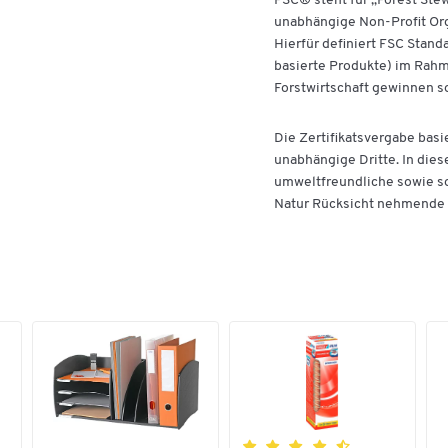
FSC® steht für „Forest Ste
unabhängige Non-Profit Orga
Hierfür definiert FSC Stand
basierte Produkte) im Rahm
Forstwirtschaft gewinnen so
Die Zertifikatsvergabe basi
unabhängige Dritte. In dies
umweltfreundliche sowie so
Natur Rücksicht nehmende W