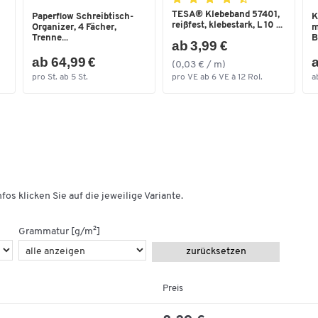
TESA® Klebeband 57401,
Paperflow Schreibtisch-
K
reißfest, klebestark, L 10 ...
Organizer, 4 Fächer,
m
Trenne...
B
ab 3,99 €
ab 64,99 €
a
(0,03 € / m)
pro St. ab 5 St.
pro VE ab 6 VE à 12 Rol.
a
fos klicken Sie auf die jeweilige Variante.
Grammatur [g/m²]
zurücksetzen
Preis