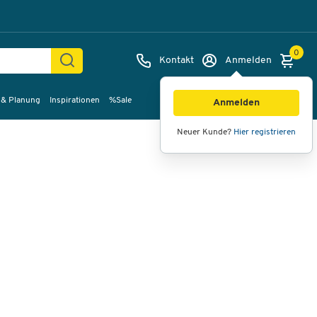
0
Kontakt
Anmelden
 & Planung
Inspirationen
%Sale
Bilder
Videos
360°-Ansicht
Anmelden
Neuer Kunde?
Hier registrieren