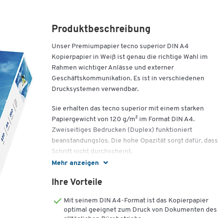
Produktbeschreibung
Unser Premiumpapier tecno superior DIN A4
Kopierpapier in Weiß ist genau die richtige Wahl im
Rahmen wichtiger Anlässe und externer
Geschäftskommunikation. Es ist in verschiedenen
Drucksystemen verwendbar.
Sie erhalten das tecno superior mit einem starken
Papiergewicht von 120 g/m² im Format DIN A4.
Zweiseitiges Bedrucken (Duplex) funktioniert
beanstandungslos. Die hohe Opazität sorgt dafür, dass
Schrift nicht durchscheint.
Mehr anzeigen
Eine glatte Oberfläche sowie ein exzellenter Weißegr
verleihen dem ungestrichenen und hochweißen Papie
Ihre Vorteile
eine Qualität, aus der ausgezeichnete Druckergebniss
Mit seinem DIN A4-Format ist das Kopierpapier
hervorgehen. Das Plus an reichhaltigen Farben, satte
optimal geeignet zum Druck von Dokumenten des
Schwarz und zügiger Trocknung: Das Qualitätsmerkma