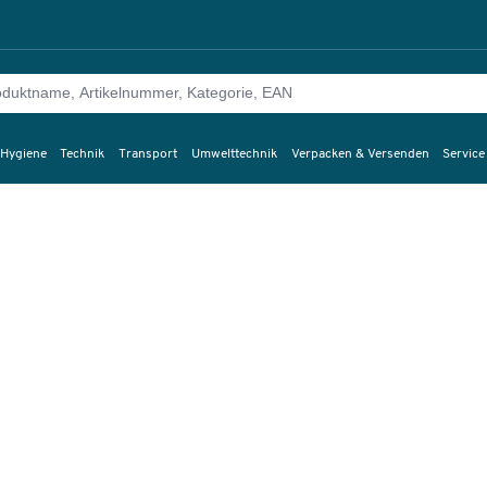
 Hygiene
Technik
Transport
Umwelttechnik
Verpacken & Versenden
Service