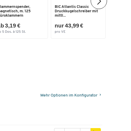
Ablagekor
lammernspender,
BIC Atlantis Classic
für Format
agnetisch, m. 125
Druckkugelschreiber mit
Besc...
üroklammern
mittl...
b 3,19 €
nur 43,99 €
nur 12,
b 5 Dos. à 125 St.
pro VE
pro Pak.
Mehr Optionen im Konfigurator