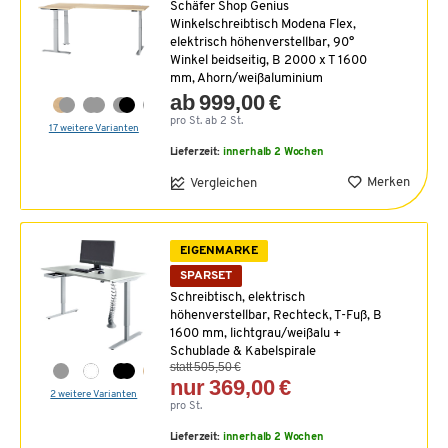
Schäfer Shop Genius
Winkelschreibtisch Modena Flex,
elektrisch höhenverstellbar, 90°
Winkel beidseitig, B 2000 x T 1600
mm, Ahorn/weißaluminium
ab 999,00 €
pro St. ab 2 St.
17 weitere Varianten
Lieferzeit:
innerhalb 2 Wochen
Merken
Vergleichen
EIGENMARKE
SPARSET
Schreibtisch, elektrisch
höhenverstellbar, Rechteck, T-Fuß, B
1600 mm, lichtgrau/weißalu +
Schublade & Kabelspirale
statt 505,50 €
nur 369,00 €
2 weitere Varianten
pro St.
Lieferzeit:
innerhalb 2 Wochen