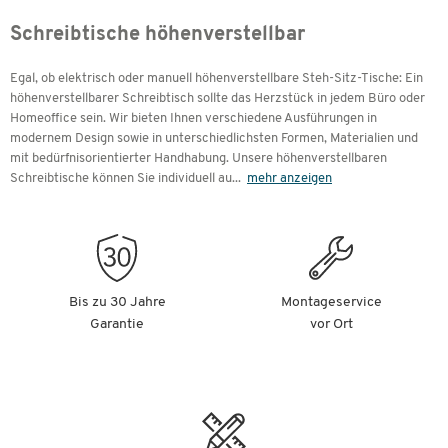
Produktberater finden Sie ganz einfach Ihren passenden
Schreibtische höhenverstellbar
höhenverstellbaren Schreibtisch.
Egal, ob elektrisch oder manuell höhenverstellbare Steh-Sitz-Tische: Ein
höhenverstellbarer Schreibtisch sollte das Herzstück in jedem Büro oder
Homeoffice sein. Wir bieten Ihnen verschiedene Ausführungen in
modernem Design sowie in unterschiedlichsten Formen, Materialien und
Inhalte
mit bedürfnisorientierter Handhabung. Unsere höhenverstellbaren
Schreibtische können Sie individuell au
...
mehr anzeigen
Welche Höhe ist die richtige?
Der passende höhenverstellbare Schreibtisch für jede
Körpergröße
Der richtige Schreibtisch: Überlegungen vor dem Kauf
Fixe Höhe oder höhenverstellbarer Schreibtisch? Alle
Bis zu 30 Jahre
Montageservice
Mechaniken im Überblick
Garantie
vor Ort
Motorleistung von elektrisch höhenverstellbaren
Schreibtischen im Überblick
Elektrische Bedienungen zur Höhenverstellung im
Überblick
Gestellformen im Überblick