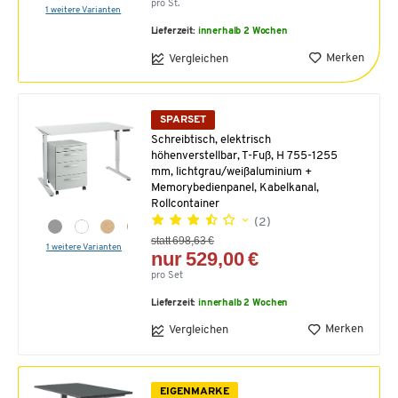
pro St.
1 weitere Varianten
Lieferzeit:
innerhalb 2 Wochen
Merken
Vergleichen
SPARSET
Schreibtisch, elektrisch
höhenverstellbar, T-Fuß, H 755-1255
mm, lichtgrau/weißaluminium +
Memorybedienpanel, Kabelkanal,
Rollcontainer
(2)
statt 698,63 €
1 weitere Varianten
nur 529,00 €
pro Set
Lieferzeit:
innerhalb 2 Wochen
Merken
Vergleichen
EIGENMARKE