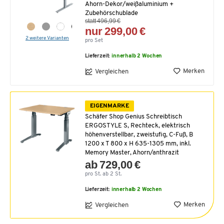
Ahorn-Dekor/weißaluminium +
Zubehörschublade
statt 496,99 €
nur 299,00 €
2 weitere Varianten
pro Set
Lieferzeit:
innerhalb 2 Wochen
Merken
Vergleichen
EIGENMARKE
Schäfer Shop Genius Schreibtisch
ERGOSTYLE S, Rechteck, elektrisch
höhenverstellbar, zweistufig, C-Fuß, B
1200 x T 800 x H 635-1305 mm, inkl.
Memory Master, Ahorn/anthrazit
ab 729,00 €
pro St. ab 2 St.
Lieferzeit:
innerhalb 2 Wochen
Merken
Vergleichen