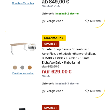
ab 849,00 €
11 weitere Varianten
pro St. ab 2 St.
Lieferzeit:
innerhalb 2 Wochen
Merken
Vergleichen
EIGENMARKE
SPARSET
Schäfer Shop Genius Schreibtisch
Aero Flex, elektrisch höhenverstellbar,
B 1600 x T 800 x H 620-1280 mm,
Eiche/weißalu+ Kabelkanal
statt 852,50 €
nur 629,00 €
2 weitere Varianten
pro St.
Lieferzeit:
innerhalb 3 Wochen
Merken
Vergleichen
SPARSET