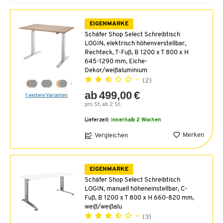
EIGENMARKE
Schäfer Shop Select Schreibtisch
LOGIN, elektrisch höhenverstellbar,
Rechteck, T-Fuß, B 1200 x T 800 x H
645-1290 mm, Eiche-
Dekor/weißaluminium
(2)
ab 499,00 €
1 weitere Varianten
pro St. ab 2 St.
Lieferzeit:
innerhalb 2 Wochen
Merken
Vergleichen
EIGENMARKE
Schäfer Shop Select Schreibtisch
LOGIN, manuell höheneinstellbar, C-
Fuß, B 1200 x T 800 x H 660-820 mm,
weiß/weißalu
(3)