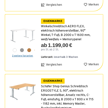
Merken
Vergleichen
EIGENMARKE
Winkelschreibtisch AERO FLEX,
elektrisch höhenverstellbar, 90°
Winkel, T-Fuß, B 2000 x T 1600 mm,
weiß/weißalu + Memorypanel
ab 1.199,00 €
pro St. ab 2 St.
2 weitere Varianten
Lieferzeit:
innerhalb 3 Wochen
Merken
Vergleichen
EIGENMARKE
Schäfer Shop Genius Schreibtisch
ERGOSTYLE S, 90°, elektrisch
höhenverstellbar, Ansatz rechts, C-
Fuß, einstufig, B 2000 x T 800 x H 715
- 1182 mm, inkl. Memory Master,