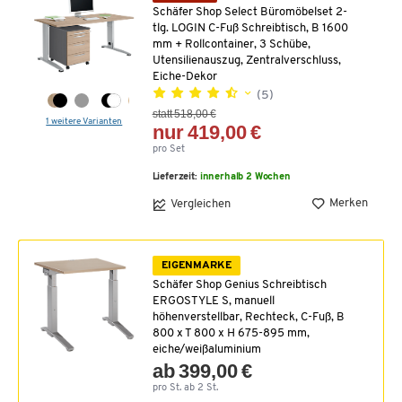
Schäfer Shop Select Büromöbelset 2-
tlg. LOGIN C-Fuß Schreibtisch, B 1600
mm + Rollcontainer, 3 Schübe,
Utensilienauszug, Zentralverschluss,
Eiche-Dekor
(5)
statt 518,00 €
1 weitere Varianten
nur 419,00 €
pro Set
Lieferzeit:
innerhalb 2 Wochen
Merken
Vergleichen
EIGENMARKE
Schäfer Shop Genius Schreibtisch
ERGOSTYLE S, manuell
höhenverstellbar, Rechteck, C-Fuß, B
800 x T 800 x H 675-895 mm,
eiche/weißaluminium
ab 399,00 €
pro St. ab 2 St.