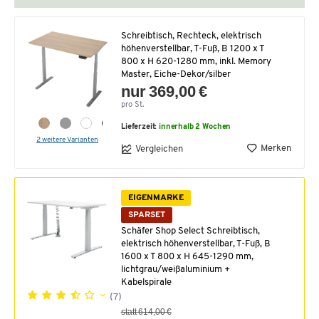
Schreibtisch, Rechteck, elektrisch
höhenverstellbar, T-Fuß, B 1200 x T
800 x H 620-1280 mm, inkl. Memory
Master, Eiche-Dekor/silber
nur 369,00 €
pro St.
Lieferzeit:
innerhalb 2 Wochen
2 weitere Varianten
Merken
Vergleichen
EIGENMARKE
SPARSET
Schäfer Shop Select Schreibtisch,
elektrisch höhenverstellbar, T-Fuß, B
1600 x T 800 x H 645-1290 mm,
lichtgrau/weißaluminium +
Kabelspirale
(7)
statt 614,00 €