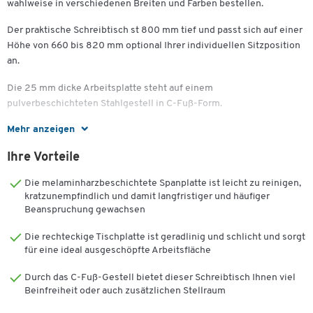
wahlweise in verschiedenen Breiten und Farben bestellen.
Der praktische Schreibtisch st 800 mm tief und passt sich auf einer
Höhe von 660 bis 820 mm optional Ihrer individuellen Sitzposition
an.
Die 25 mm dicke Arbeitsplatte steht auf einem
pulverbeschichteten Stahlgestell in C-Fuß-Form.
Mehr anzeigen
In dem Gestell können Sie sowohl eine horizontale wie auch
vertikale Kabelführung vornehmen und Ihren Arbeitsplatz
Ihre Vorteile
zusätzlich sicherer gestalten.
Die melaminharzbeschichtete Spanplatte ist leicht zu reinigen,
Zur Erweiterung Ihres Schäfer Shop Select Schreibtisches LOGIN
kratzunempfindlich und damit langfristiger und häufiger
stehen zusätzlich ein Anbautisch sowie eine Verkettungsplatte im
Beanspruchung gewachsen
Sortiment zur Auswahl bereit, damit Sie Ihren Arbeitsplatz noch
mehr an Ihre Bedürfnisse anpassen können.
Die rechteckige Tischplatte ist geradlinig und schlicht und sorgt
für eine ideal ausgeschöpfte Arbeitsfläche
Tischplatte:
Durch das C-Fuß-Gestell bietet dieser Schreibtisch Ihnen viel
Klassisch rechteckige Form
Beinfreiheit oder auch zusätzlichen Stellraum
25 mm Plattenstärke mit 2 mm Kantenschutz