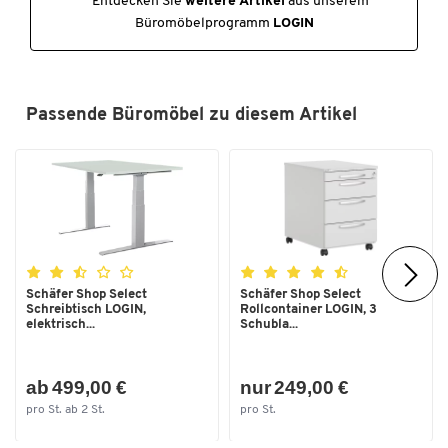
Entdecken Sie
weitere Artikel
aus unserem
Maße
Büromöbelprogramm
LOGIN
Breite [mm]
1200
Höhe bis [mm]
820
Passende Büromöbel zu diesem Artikel
Höhe von [mm]
660
Tiefe [mm]
800
Schäfer Shop Select
Schäfer Shop Select
Schreibtisch LOGIN,
Rollcontainer LOGIN, 3
elektrisch...
Schubla...
ab 499,00 €
nur 249,00 €
pro St. ab 2 St.
pro St.
Zum Zoomen doppeltippen