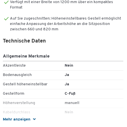
Verfügt mit einer Breite von 1200 mm über ein kompaktes
Aus strapazierfähigen, melaminharzbeschichteten
Format
Dreischichtplatten
In unterschiedlichen Breiten verfügbar
Auf Sie zugeschnitten: Höheneinstellbares Gestell ermöglicht
In verschiedenen Farben erhältlich
einfache Anpassung der Arbeitshöhe an die Sitzposition
zwischen 660 und 820 mm
Tischgestell:
Technische Daten
Manuell höheneinstellbar (660-820 mm)
C-Fuß-Gestell mit Bodenausgleichsschrauben
Pulverbeschichtetes Stahlgestell
Allgemeine Merkmale
Wahlweise in Weißalu RAL 9006, Basaltgrau RAL 7012 oder
Akzentleiste
Nein
Verkehrsweiß RAL 9016
Bodenausgleich
Ja
Weitere Details:
Gestell höheneinstellbar
Ja
Horizontale und vertikale Kabelführung möglich
Gestellform
C-Fuß
Bestandteil des umfangreichen Büromöbelprogramms
LOGIN
Höhenverstellung
manuell
Montage: leichte Selbstmontage
Kabeldurchlass
Nein
Maße:T 800 x H 660-820 mm
Mehr anzeigen
Klappbar
Nein
Von A bis Z durchdachte Lösungen für jede individuelle