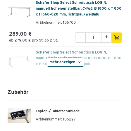
Schäfer Shop Select Schreibtisch LOGIN,
manuell höheneinstellbar, C-Fuß, B 1800 x T 800
x H 660-820 mm, lichtgrau/weißalu
Artikelnummer: 106700
289,00 €
-
+
ab
279,00 €
pro St. ab 2 St.
Schäfer Shop Select Schreibtisch LOGIN,
manuell höheneinstellbar, C-Fuß, B 1800 x T 800
mehr anzeigen
x H 660-820 mm, weiß/weißalu
Artikelnummer: 106702
289,00 €
-
+
ab
279,00 €
pro St. ab 2 St.
Zubehör
Schäfer Shop Select Schreibtisch LOGIN,
manuell höheneinstellbar, C-Fuß, B 1200 x T 800
Laptop-/Tabletschublade
x H 660-820 mm, Ahorn/weißalu
Artikelnummer:
106297
Artikelnummer: 107661