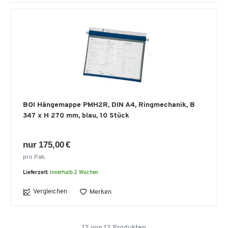
BOI Hängemappe PMH2R, DIN A4, Ringmechanik, B
347 x H 270 mm, blau, 10 Stück
nur 175,00 €
pro Pak.
Lieferzeit:
innerhalb 2 Wochen
Vergleichen
Merken
12
von
12
Produkten