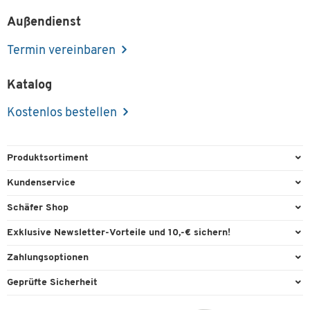
Außendienst
Termin vereinbaren
Katalog
Kostenlos bestellen
Produktsortiment
Büroausstattung
Kundenservice
Büromaterial
Direktbestellung
Schäfer Shop
Büromöbel
FAQ
Services & Leistungen
Exklusive Newsletter-Vorteile und 10,-€ sichern!
Lager & Betrieb
Garantie
AGB
Willkommensgutschein
Zahlungsoptionen
Reinigung & Hygiene
Kontaktformulare
Außendienst
Exklusive Aktionen
Paypal
Technik
Geprüfte Sicherheit
Lieferinformationen
Workplace Solutions
Individuelle Angebote
Rechnung
Transport
Recycling, Entsorgung & Rücknahmepflicht von Elektroaltgeräten