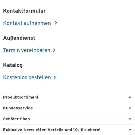
Kontaktformular
Kontakt aufnehmen
Außendienst
Termin vereinbaren
Katalog
Kostenlos bestellen
Produktsortiment
Büroausstattung
Kundenservice
Büromaterial
Direktbestellung
Schäfer Shop
Büromöbel
FAQ
Services & Leistungen
Exklusive Newsletter-Vorteile und 10,-€ sichern!
Lager & Betrieb
Garantie