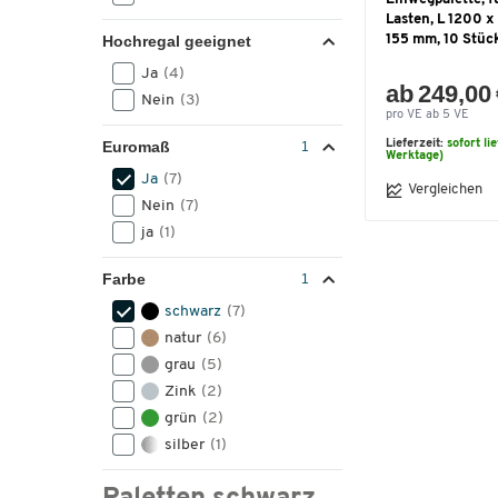
Lasten, L 1200 x
155 mm, 10 Stüc
Hochregal geeignet
Ja
(4)
ab 249,00
Nein
(3)
pro VE ab 5 VE
Lieferzeit:
sofort li
Euromaß
Werktage)
Ja
(7)
Vergleichen
Nein
(7)
ja
(1)
Farbe
schwarz
(7)
natur
(6)
grau
(5)
Zink
(2)
grün
(2)
silber
(1)