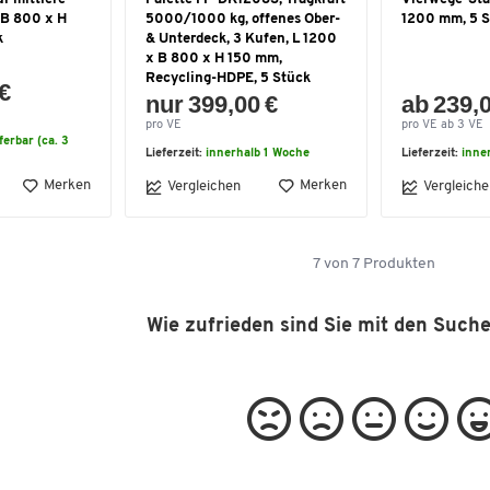
 B 800 x H
5000/1000 kg, offenes Ober-
1200 mm, 5 S
k
& Unterdeck, 3 Kufen, L 1200
x B 800 x H 150 mm,
Recycling-HDPE, 5 Stück
 €
nur 399,00 €
ab 239,
pro VE
pro VE ab 3 VE
eferbar (ca. 3
Lieferzeit:
innerhalb 1 Woche
Lieferzeit:
inne
Merken
Merken
Vergleichen
Vergleiche
7
von
7
Produkten
Wie zufrieden sind Sie mit den Such