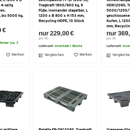
e, L 1200 x B
Leichtpalette FP-LP1208-9L,
Schwerlastpa
 4-seitg
Tragkraft 1800/800 kg, 9
HDK1208S, Tr
fen,
Füße, ineinander stapelbar, L
5000/1250/5
 bis 5000 kg,
1200 x B 800 x H 153 mm,
geschlossene
Recycling-HDPE, 10 Stück
Kufen, L 120
mm, Recyclin
0 €
nur 229,00 €
nur 369,
pro VE
pro VE
eferbar (ca. 3
Lieferzeit:
innerhalb 1 Woche
Lieferzeit:
inne
Merken
Merken
Vergleichen
Vergleiche
ür mittlere
Palette FP-DK1208S, Tragkraft
Vierwege-Sta