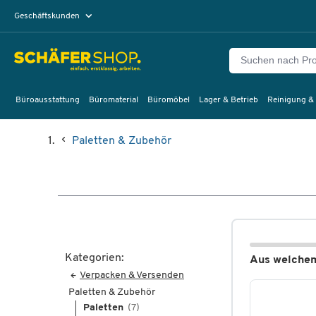
Geschäftskunden
Privatkunden
Büroausstattung
Büromaterial
Büromöbel
Lager & Betrieb
Reinigung &
Paletten & Zubehör
Kategorien:
Aus welchem 
Verpacken & Versenden
Paletten & Zubehör
Paletten
(7)