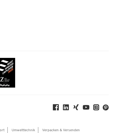
ort
Umwelttechnik
Verpacken & Versenden