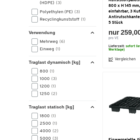
Kunststoffpalett
(HDPE)
(3)
800 x H 145 mm,
einfahrbar, 3 Ku
Polyethylen (PE)
(3)
Antirutschkante,
Recyclingkunststoff
(1)
5 Stück
nur 259,0
Verwendung
pro VE
Mehrweg
(6)
Lieferzeit:
sofort li
Einweg
(1)
Werktage)
Vergleichen
Traglast dynamisch [kg]
800
(1)
1000
(3)
1200
(1)
1250
(2)
Traglast statisch [kg]
1800
(1)
2500
(1)
4000
(2)
5000
(3)
Einwegpalette, f