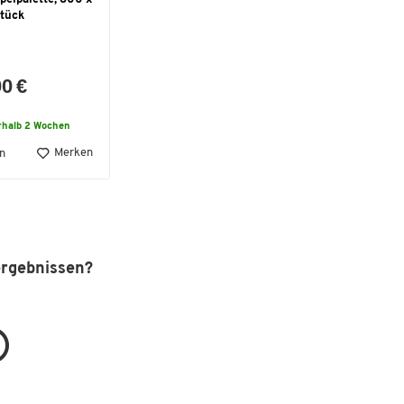
tück
00 €
rhalb 2 Wochen
Merken
n
ergebnissen?