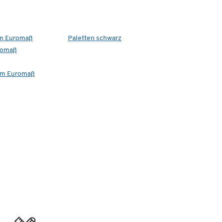
im Euromaß
Paletten schwarz
romaß
 im Euromaß