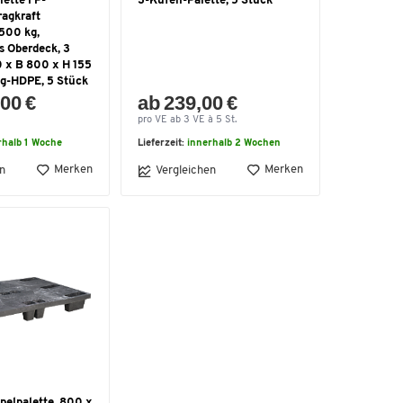
lette FP-
3-Kufen-Palette, 5 Stück
agkraft
00 kg,
s Oberdeck, 3
0 x B 800 x H 155
g-HDPE, 5 Stück
00 €
ab 239,00 €
pro VE ab 3 VE à 5 St.
rhalb 1 Woche
Lieferzeit:
innerhalb 2 Wochen
Merken
Merken
n
Vergleichen
pelpalette, 800 x