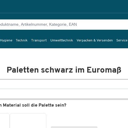
 Hygiene
Technik
Transport
Umwelttechnik
Verpacken & Versenden
Service
Paletten schwarz im Euromaß
Material soll die Palette sein?