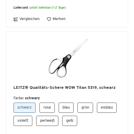
Lieferzeit:
sofort lieferbar (1-2 Tage)
Vergleichen
Merken
LEITZ® Qualitäts-Schere WOW Titan 5319, schwarz
Farbe:
schwarz
schwarz
rosa
blau
grün
eisblau
violett
perlweiß
gelb