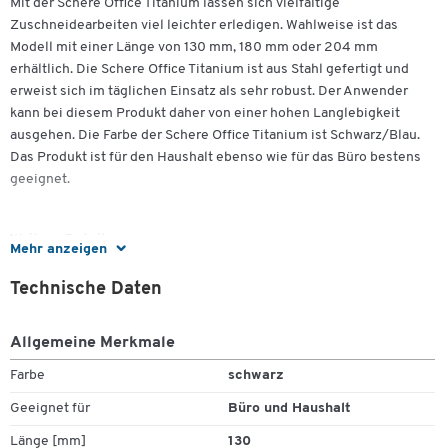
Mit der Schere Office Titanium lassen sich vielfältige
Zuschneidearbeiten viel leichter erledigen. Wahlweise ist das
Modell mit einer Länge von 130 mm, 180 mm oder 204 mm
erhältlich. Die Schere Office Titanium ist aus Stahl gefertigt und
erweist sich im täglichen Einsatz als sehr robust. Der Anwender
kann bei diesem Produkt daher von einer hohen Langlebigkeit
ausgehen. Die Farbe der Schere Office Titanium ist Schwarz/Blau.
Das Produkt ist für den Haushalt ebenso wie für das Büro bestens
geeignet.
Weitere Details:
Mehr anzeigen
Länge: wahlweise 130 mm, 180 mm oder 204 mm
Technische Daten
Material: Stahl
Farbe: schwarz/blau
Allgemeine Merkmale
Farbe
schwarz
Geeignet für
Büro und Haushalt
Länge [mm]
130