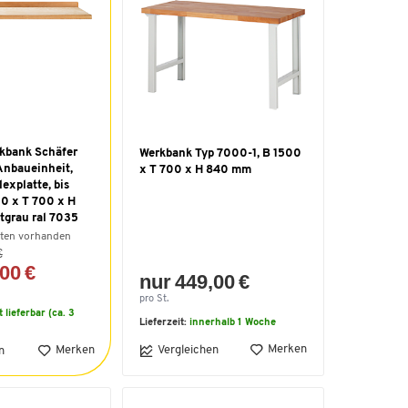
kbank Schäfer
Werkbank Typ 7000-1, B 1500
Anbaueinheit,
x T 700 x H 840 mm
explatte, bis
00 x T 700 x H
tgrau ral 7035
nten vorhanden
€
00 €
nur 449,00 €
pro St.
t lieferbar (ca. 3
Lieferzeit:
innerhalb 1 Woche
Merken
Merken
Vergleichen
n