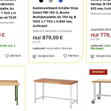
ndeinheit,
fahrbar, B 15
Kastenwerkbank Schäfer Shop
latte, bis
835 mm, lich
Select PWi 150-0, Buche
 T 700 x H
Mehrere Varia
Multiplexplatte, bis 750 kg, B
au ral 7035
1500 x T 700 x H 840 mm,
 vorhanden
Anthrazit
statt 856,00 
Mehrere Varianten vorhanden
 €
nur 779,
nur 879,00 €
pro Set
pro St.
eferbar (ca. 3
Lieferzeit:
sofor
Lieferzeit:
innerhalb 4 Wochen
Werktage)
Merken
Merken
Vergleichen
Vergleiche
SPARSET