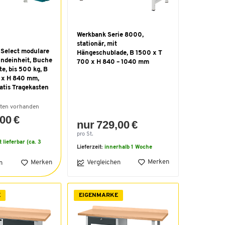
Werkbank Serie 8000,
stationär, mit
 Select modulare
Hängeschublade, B 1500 x T
ndeinheit, Buche
700 x H 840 – 1040 mm
te, bis 500 kg, B
 x H 840 mm,
ratis Tragekasten
nten vorhanden
00 €
nur 729,00 €
pro St.
t lieferbar (ca. 3
Lieferzeit:
innerhalb 1 Woche
Merken
Merken
Vergleichen
n
E
EIGENMARKE