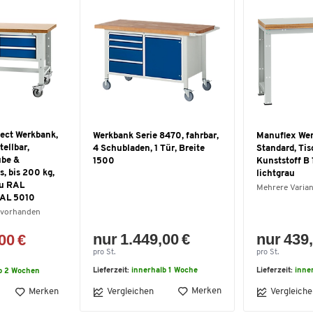
lect Werkbank,
Werkbank Serie 8470, fahrbar,
Manuflex Wer
ellbar,
4 Schubladen, 1 Tür, Breite
Standard, Tis
übe &
1500
Kunststoff B
, bis 200 kg,
lichtgrau
au RAL
Mehrere Varia
RAL 5010
 vorhanden
nur 1.449,00 €
nur 439,
00 €
pro St.
pro St.
Lieferzeit:
innerhalb 1 Woche
Lieferzeit:
inne
b 2 Wochen
Merken
Merken
Vergleichen
Vergleiche