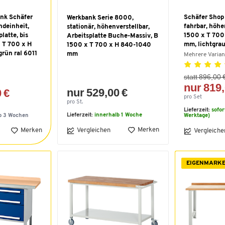
nk Schäfer
Schäfer Shop
Werkbank Serie 8000,
ndeinheit,
fahrbar, höhe
stationär, höhenverstellbar,
latte, bis
1500 x T 700
Arbeitsplatte Buche-Massiv, B
 T 700 x H
mm, lichtgra
1500 x T 700 x H 840-1040
rün ral 6011
mm
Mehrere Varia
statt 896,00 
nur 819,
nur 529,00 €
 €
pro Set
pro St.
Lieferzeit:
sofor
Lieferzeit:
innerhalb 1 Woche
b 3 Wochen
Werktage)
Merken
Merken
Vergleichen
Vergleiche
EIGENMARK