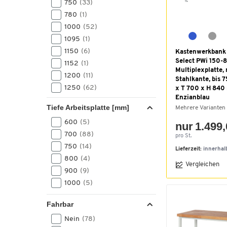
750
(33)
780
(1)
1000
(52)
1095
(1)
1150
(6)
Kastenwerkbank 
Select PWi 150-
1152
(1)
Multiplexplatte, 
1200
(11)
Stahlkante, bis 
1250
(62)
x T 700 x H 840
Enzianblau
1400
(1)
Tiefe Arbeitsplatte [mm]
Mehrere Varianten
1524
(1)
600
(5)
nur 1.499,
1697
(3)
700
(88)
1750
(7)
pro St.
750
(14)
2000
(104)
Lieferzeit:
innerhal
800
(4)
2004
(3)
Vergleichen
900
(9)
2500
(4)
1000
(5)
3000
(8)
Fahrbar
Nein
(78)