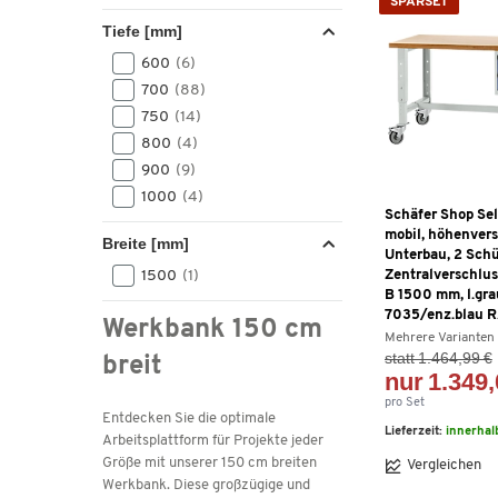
SPARSET
Tiefe [mm]
600
(6)
700
(88)
750
(14)
800
(4)
900
(9)
1000
(4)
Schäfer Shop Se
mobil, höhenverst
Breite [mm]
Unterbau, 2 Sch
Zentralverschluss
1500
(1)
B 1500 mm, l.gr
7035/enz.blau 
Werkbank 150 cm
Mehrere Varianten
statt 1.464,99 €
breit
nur 1.349,
pro Set
Entdecken Sie die optimale
Lieferzeit:
innerhal
Arbeitsplattform für Projekte jeder
Größe mit unserer 150 cm breiten
Vergleichen
Werkbank. Diese großzügige und