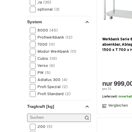
Ja
(30)
optional
(3)
System
8000
(45)
Profiwerkbank
(12)
Werkbank Serie 8
7000
(11)
absenkbar, Abla
1500 x T 700 x
Modul-Werkbank
(11)
Cubio
(10)
Verso
(6)
PW
(5)
Adlatus 300
(4)
nur 999,0
Profi Spezial
(2)
pro St.
Profi Standard
(2)
Lieferzeit:
innerhal
Vergleichen
Tragkraft [kg]
200
(5)