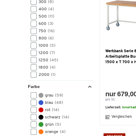
300
(8)
400
(4)
500
(11)
600
(3)
750
(16)
800
(6)
1000
(5)
Werkbank Serie 8
1200
(7)
Arbeitsplatte Bu
1250
(45)
1500 x T 700 x
1800
(4)
2000
(1)
Farbe
nur 679,0
grau
(59)
pro St.
blau
(48)
Lieferzeit:
innerhal
rot
(14)
Vergleichen
schwarz
(14)
grün
(5)
orange
(4)