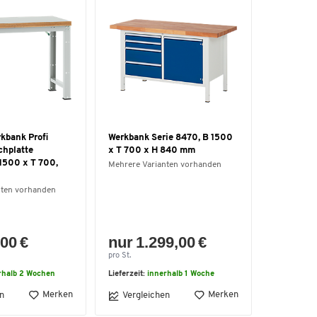
kbank Profi
Werkbank Serie 8470, B 1500
chplatte
x T 700 x H 840 mm
 1500 x T 700,
Mehrere Varianten vorhanden
nten vorhanden
00 €
nur 1.299,00 €
pro St.
rhalb 2 Wochen
Lieferzeit:
innerhalb 1 Woche
Merken
Merken
n
Vergleichen