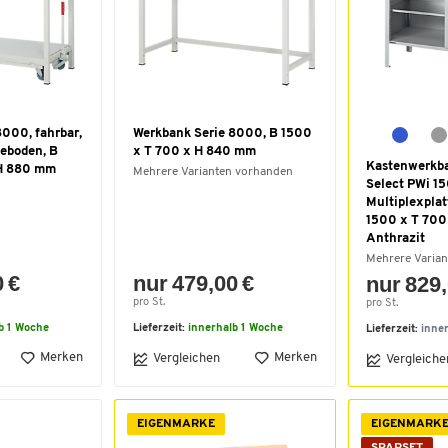
000, fahrbar,
Werkbank Serie 8000, B 1500
geboden, B
x T 700 x H 840 mm
Kastenwerkba
 H 880 mm
Mehrere Varianten vorhanden
Select PWi 15
Multiplexplatt
1500 x T 700
Anthrazit
Mehrere Varia
0 €
nur 479,00 €
nur 829,
pro St.
pro St.
b 1 Woche
Lieferzeit:
innerhalb 1 Woche
Lieferzeit:
inne
Merken
Merken
Vergleichen
Vergleiche
EIGENMARKE
EIGENMARK
SPARSET