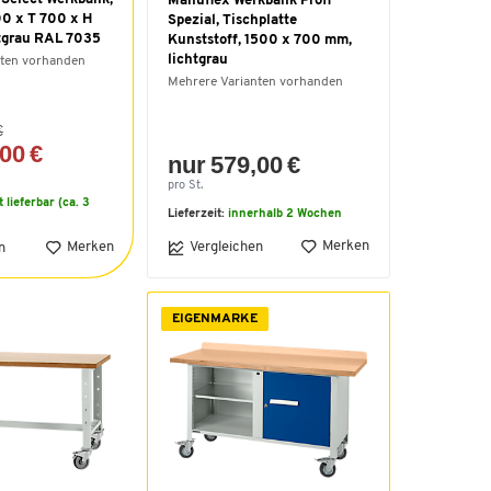
Manuflex Werkbank Profi
00 x T 700 x H
Spezial, Tischplatte
tgrau RAL 7035
Kunststoff, 1500 x 700 mm,
lichtgrau
nten vorhanden
Mehrere Varianten vorhanden
€
00 €
nur 579,00 €
pro St.
t lieferbar (ca. 3
Lieferzeit:
innerhalb 2 Wochen
Merken
Merken
Vergleichen
n
EIGENMARKE