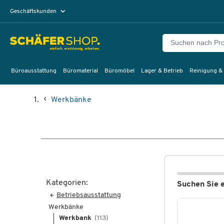
Geschäftskunden
Privatkunden
Büroausstattung
Büromaterial
Büromöbel
Lager & Betrieb
Reinigung &
Werkbänke
Kategorien:
Suchen Sie 
Betriebsausstattung
Werkbänke
Werkbank
(113)