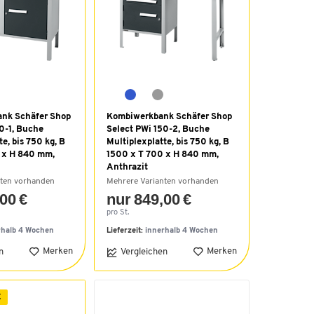
nk Schäfer Shop
Kombiwerkbank Schäfer Shop
0-1, Buche
Select PWi 150-2, Buche
e, bis 750 kg, B
Multiplexplatte, bis 750 kg, B
 x H 840 mm,
1500 x T 700 x H 840 mm,
Anthrazit
nten vorhanden
Mehrere Varianten vorhanden
00 €
nur 849,00 €
pro St.
rhalb 4 Wochen
Lieferzeit:
innerhalb 4 Wochen
Merken
Merken
n
Vergleichen
E