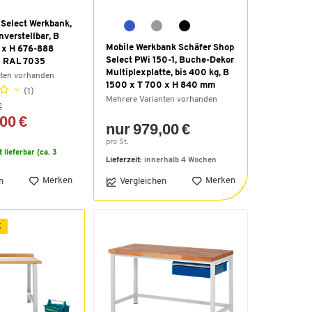
 Select Werkbank,
nverstellbar, B
Mobile Werkbank Schäfer Shop
 x H 676-888
Select PWi 150-1, Buche-Dekor
u RAL 7035
Multiplexplatte, bis 400 kg, B
nten vorhanden
1500 x T 700 x H 840 mm
(1)
Mehrere Varianten vorhanden
€
00 €
nur 979,00 €
pro St.
t lieferbar (ca. 3
Lieferzeit:
innerhalb 4 Wochen
Merken
Merken
n
Vergleichen
E