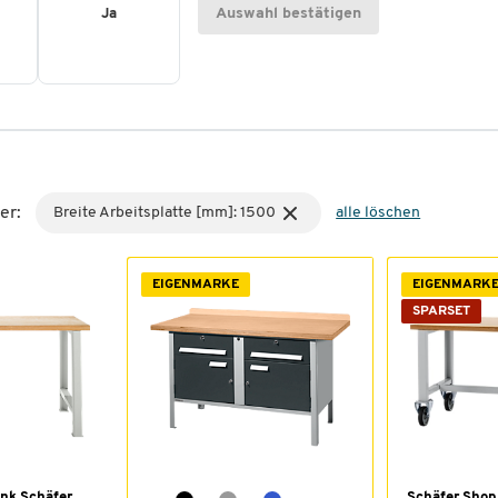
Auswahl bestätigen
Ja
er:
Breite Arbeitsplatte [mm]: 1500
alle löschen
EIGENMARKE
EIGENMARK
SPARSET
nk Schäfer
Schäfer Shop