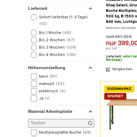
Shop Select, Gru
Lieferzeit
Buche Multiplexp
500 kg, B 1500 x
Sofort lieferbar (1-3 Tage)
840 mm, Lichtgr
(10)
Mehrere Varianten
Bis 1 Woche
(69)
statt 447,00 €
Bis 2 Wochen
(87)
nur 399,00
Bis 3 Wochen
(109)
pro Set
Bis 4 Wochen
(136)
Lieferzeit:
sofort li
Werktage)
Höhenverstellung
Vergleichen
Nein
(81)
manuell
(25)
EIGENMARKE
elektrisch
(4)
SPARSET
Ja
(1)
Material Arbeitsplatte
Multiplexplatte Buche
(69)