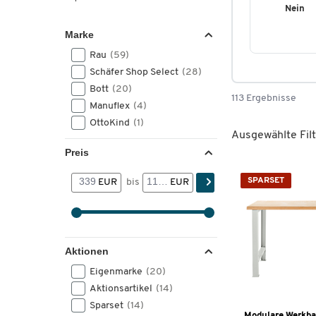
Nein
Marke
Rau
(59)
Schäfer Shop Select
(28)
Bott
(20)
113 Ergebnisse
Manuflex
(4)
OttoKind
(1)
Ausgewählte Filt
Preis
SPARSET
EUR
bis
EUR
Aktionen
Eigenmarke
(20)
Aktionsartikel
(14)
Sparset
(14)
Modulare Werkba