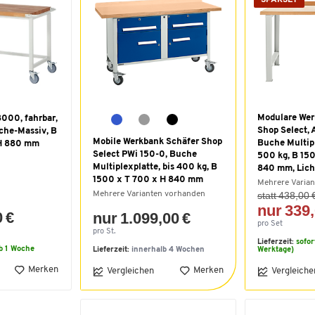
Modulare Wer
000, fahrbar,
Shop Select, 
che-Massiv, B
Mobile Werkbank Schäfer Shop
Buche Multipl
 H 880 mm
Select PWi 150-0, Buche
500 kg, B 15
Multiplexplatte, bis 400 kg, B
840 mm, Lich
1500 x T 700 x H 840 mm
Mehrere Varia
Mehrere Varianten vorhanden
statt 438,00 
nur 339,
0 €
nur 1.099,00 €
pro Set
pro St.
Lieferzeit:
sofor
b 1 Woche
Lieferzeit:
innerhalb 4 Wochen
Werktage)
Merken
Merken
Vergleichen
Vergleiche