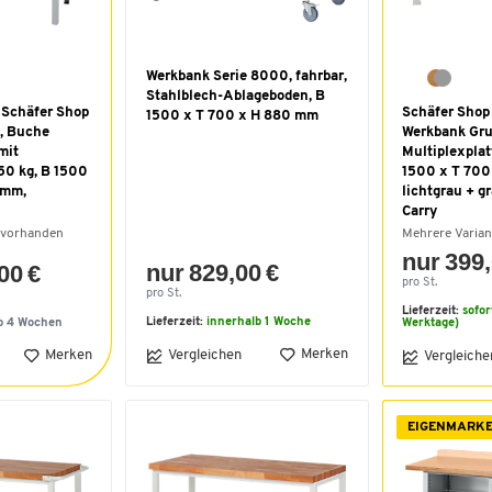
Werkbank Serie 8000, fahrbar,
Stahlblech-Ablageboden, B
Schäfer Shop
Schäfer Shop
1500 x T 700 x H 880 mm
8, Buche
Werkbank Gru
mit
Multiplexplat
750 kg, B 1500
1500 x T 700
 mm,
lichtgrau + g
Carry
 vorhanden
Mehrere Varia
nur 399,
nur 829,00 €
00 €
pro St.
pro St.
Lieferzeit:
sofor
Lieferzeit:
innerhalb 1 Woche
b 4 Wochen
Werktage)
Merken
Merken
Vergleichen
Vergleiche
EIGENMARK