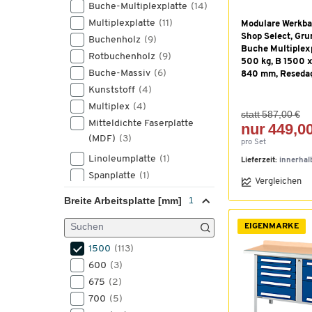
Buche-Multiplexplatte
(14)
Multiplexplatte
(11)
Modulare Werkba
Shop Select, Gru
Buchenholz
(9)
Buche Multiplexp
Rotbuchenholz
(9)
500 kg, B 1500 x
Buche-Massiv
(6)
840 mm, Resedag
Kunststoff
(4)
Multiplex
(4)
statt 587,00 €
Mitteldichte Faserplatte
nur 449,00
(MDF)
(3)
pro Set
Linoleumplatte
(1)
Lieferzeit:
innerhal
Spanplatte
(1)
Vergleichen
Breite Arbeitsplatte [mm]
EIGENMARKE
1500
(113)
600
(3)
675
(2)
700
(5)